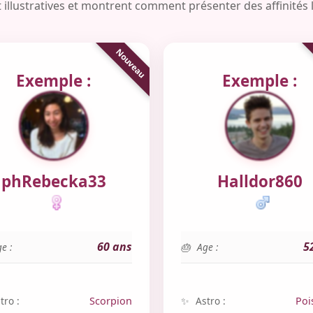
 illustratives et montrent comment présenter des affinités 
Exemple :
Exemple :
phRebecka33
Halldor860
60 ans
5
e :
Age :
tro :
Scorpion
Astro :
Poi