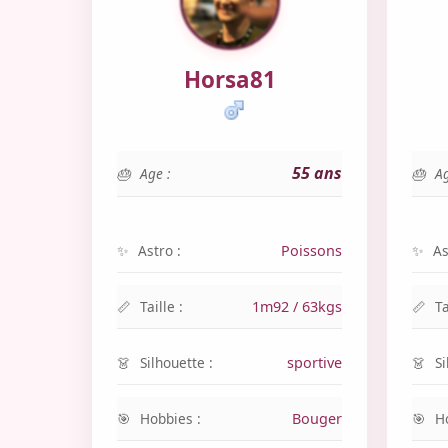
Horsa81
55 ans
Age :
Ag
Astro :
Poissons
As
Taille :
1m92 / 63kgs
Ta
Silhouette :
sportive
Si
Hobbies :
Bouger
H