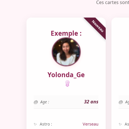
Ces cartes sont
Exemple :
Yolonda_Ge
32 ans
Age :
Ag
Astro :
Verseau
As