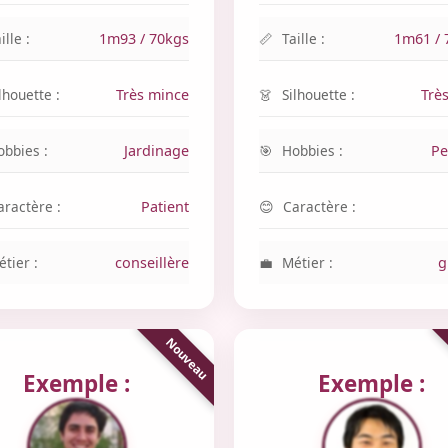
ille :
1m93 / 70kgs
Taille :
1m61 / 
lhouette :
Très mince
Silhouette :
Trè
obbies :
Jardinage
Hobbies :
Pe
aractère :
Patient
Caractère :
tier :
conseillère
Métier :
g
Exemple :
Exemple :