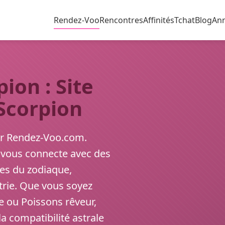
Rendez-Voo
Rencontres
Affinités
Tchat
Blog
An
ion : Site
 Scorpion
ur Rendez-Voo.com.
 vous connecte avec des
nes du zodiaque,
trie. Que vous soyez
 ou Poissons rêveur,
a compatibilité astrale