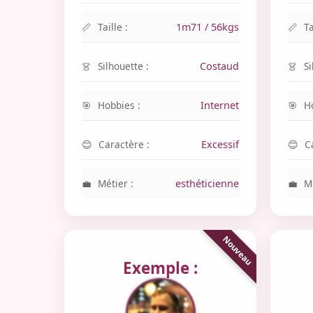
Taille :
1m71 / 56kgs
Ta
Silhouette :
Costaud
Si
Hobbies :
Internet
H
Caractère :
Excessif
C
Métier :
esthéticienne
Mé
Exemple :