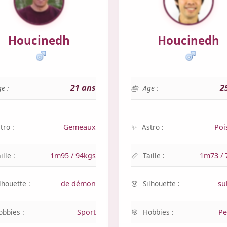
Houcinedh
Houcinedh
21 ans
2
e :
Age :
tro :
Gemeaux
Astro :
Poi
ille :
1m95 / 94kgs
Taille :
1m73 / 
lhouette :
de démon
Silhouette :
su
obbies :
Sport
Hobbies :
Pe