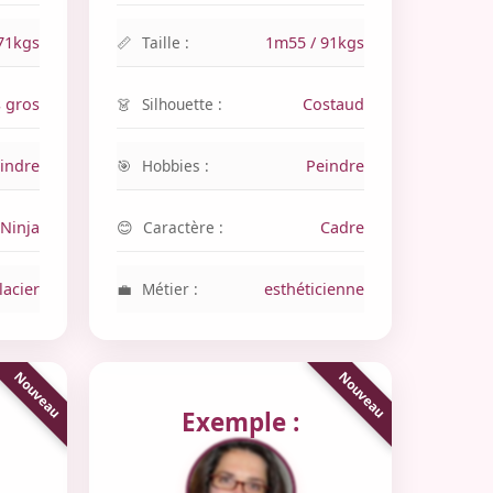
71kgs
Taille :
1m55 / 91kgs
s gros
Silhouette :
Costaud
indre
Hobbies :
Peindre
Ninja
Caractère :
Cadre
lacier
Métier :
esthéticienne
Exemple :