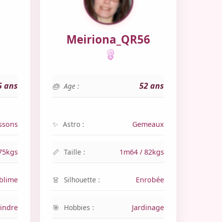
Meiriona_QR56
5 ans
52 ans
Age :
ssons
Astro :
Gemeaux
75kgs
Taille :
1m64 / 82kgs
blime
Silhouette :
Enrobée
indre
Hobbies :
Jardinage