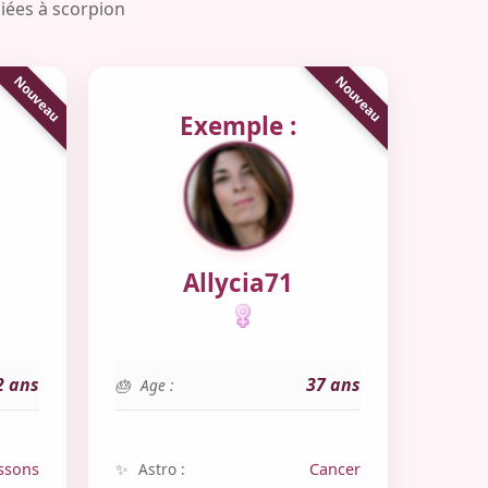
liées à scorpion
Exemple :
Allycia71
2 ans
37 ans
Age :
ssons
Astro :
Cancer