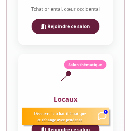
Tchat oriental, cœur occidental
Rejoindre ce salon
Salon thématique
📍
Locaux
Près de toi, même en ligne
1
Découvre le tchat thématique
et échange avec prudence
Rejoindre ce salon