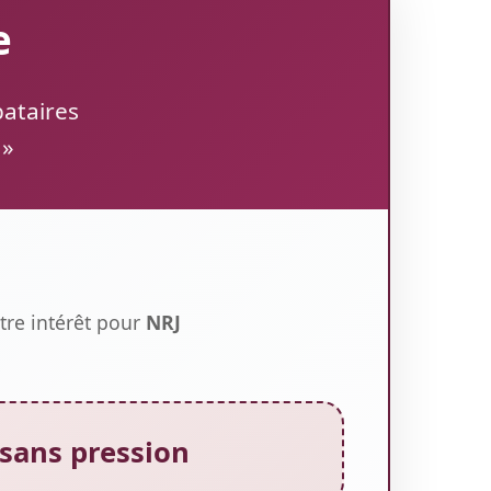
e
bataires
 »
otre intérêt pour
NRJ
sans pression