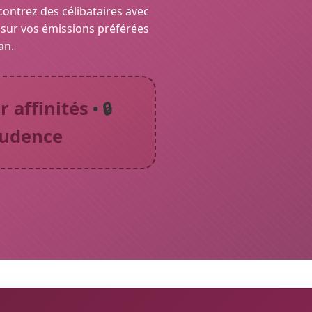
ontrez des célibataires avec
 sur vos émissions préférées
an.
 affinités
• 🔒
rudence