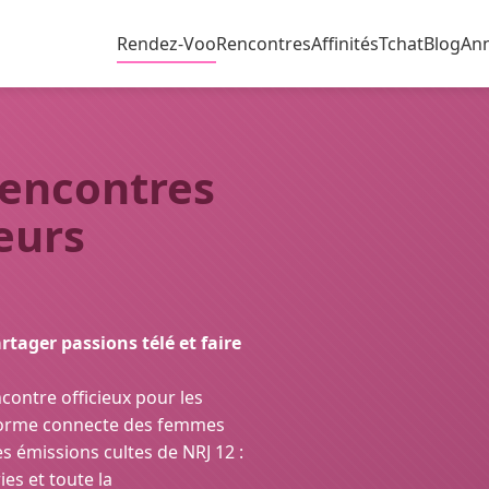
Rendez-Voo
Rencontres
Affinités
Tchat
Blog
An
Rencontres
eurs
rtager passions télé et faire
ncontre officieux pour les
teforme connecte des femmes
 émissions cultes de NRJ 12 :
ies et toute la