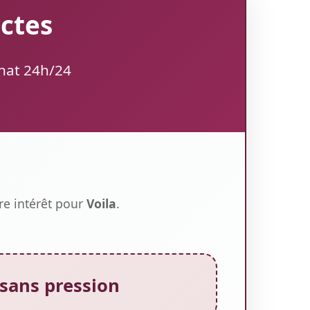
ectes
chat 24h/24
tre intérêt pour
Voila
.
sans pression