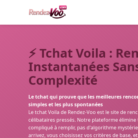
⚡
Tchat Voila : Re
Instantanées San
Complexité
Le tchat qui prouve que les meilleures renco
simples et les plus spontanées
Le tchat Voila de Rendez-Voo est le site de ren
célibataires pressés. Notre plateforme élimine t
compliqué à remplir, pas d'algorithme mystérie
arrivez, vous choisissez vos critères de base, e