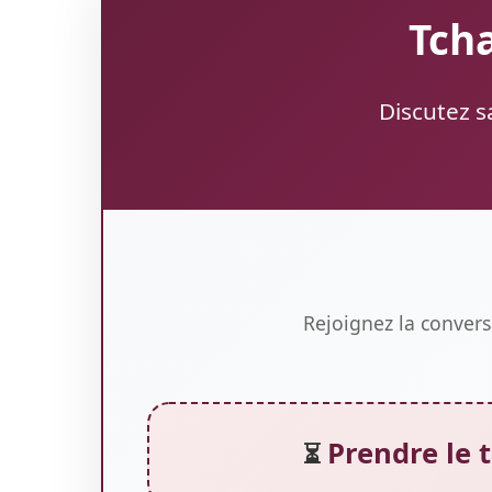
Tcha
Discutez s
Rejoignez la convers
Prendre le 
⏳