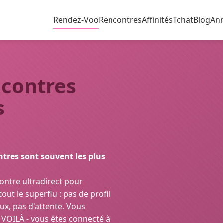
Rendez-Voo
Rencontres
Affinités
Tchat
Blog
An
ncontres
s
ntres sont souvent les plus
contre ultradirect pour
out le superflu : pas de profil
ux, pas d'attente. Vous
t VOILÀ - vous êtes connecté à