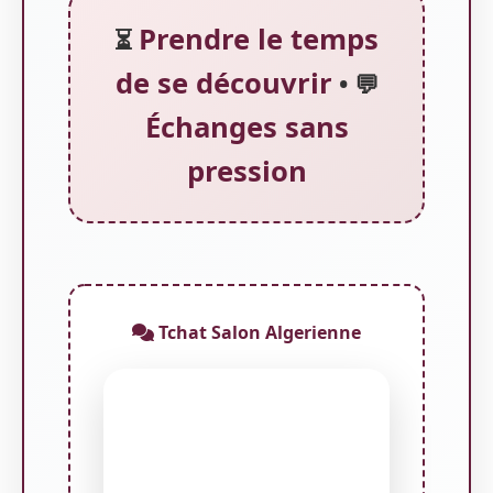
Prendre le temps
⏳
de se découvrir
• 💬
Échanges sans
pression
Tchat Salon Algerienne