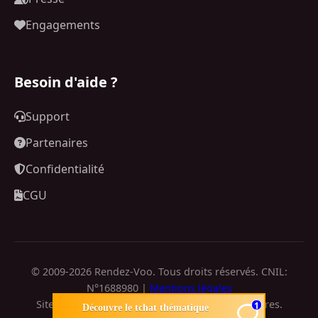
Engagements
Besoin d'aide ?
Support
Partenaires
Confidentialité
CGU
© 2009-2026 Rendez-Voo. Tous droits réservés. CNIL:
N°1688980 |
Mentions légales
Site de rencontre réservé aux personnes majeures.
1
Découvre le tchat thématique