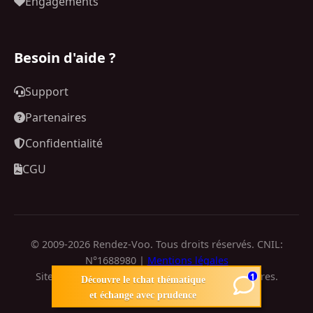
Engagements
Besoin d'aide ?
Support
Partenaires
Confidentialité
CGU
© 2009-2026 Rendez-Voo. Tous droits réservés. CNIL:
N°1688980 |
Mentions légales
Site de rencontre réservé aux personnes majeures.
1
Découvre le tchat thématique
Conformité RGPD.
et échange avec prudence