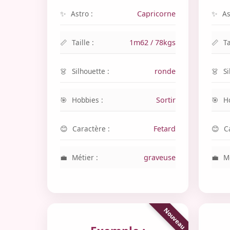
Astro :
Capricorne
As
Taille :
1m62 / 78kgs
Ta
Silhouette :
ronde
Si
Hobbies :
Sortir
H
Caractère :
Fetard
C
Métier :
graveuse
Mé