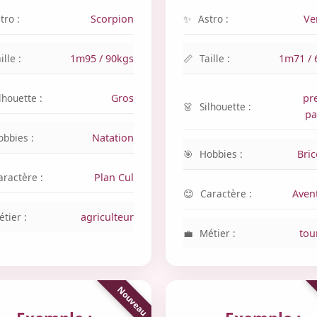
tro :
Scorpion
Astro :
Ve
ille :
1m95 / 90kgs
Taille :
1m71 / 
lhouette :
Gros
pr
Silhouette :
pa
obbies :
Natation
Hobbies :
Bri
aractère :
Plan Cul
Caractère :
Aven
tier :
agriculteur
Métier :
tou