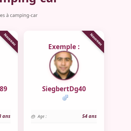
ées à camping-car
Exemple :
89
SiegbertDg40
8 ans
54 ans
Age :