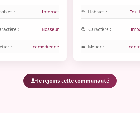
obbies :
Internet
Hobbies :
Equi
aractère :
Bosseur
Caractère :
Impa
tier :
comédienne
Métier :
contr
Je rejoins cette communauté