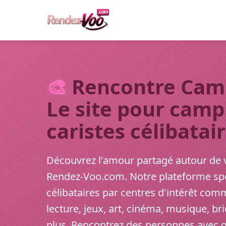
🎨
Rencontre Camp
Le site pour camp
caristes célibatai
Découvrez l'amour partagé autour de 
Rendez-Voo.com. Notre plateforme spé
célibataires par centres d'intérêt com
lecture, jeux, art, cinéma, musique, br
plus. Rencontrez des personnes avec q