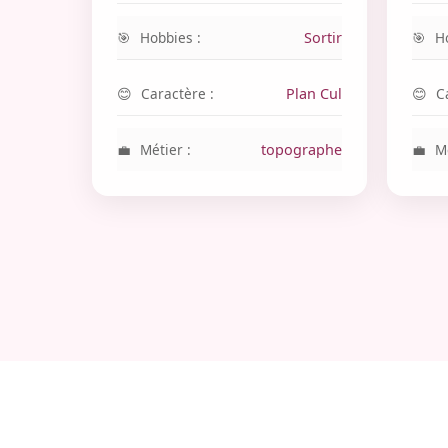
Hobbies :
Sortir
H
Caractère :
Plan Cul
C
Métier :
topographe
Mé