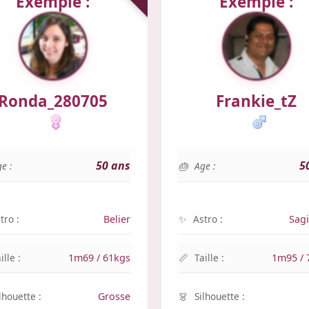
Exemple :
Exemple :
Ronda_280705
Frankie_tZ
50 ans
5
e :
Age :
tro :
Belier
Astro :
Sagi
ille :
1m69 / 61kgs
Taille :
1m95 / 
lhouette :
Grosse
Silhouette :