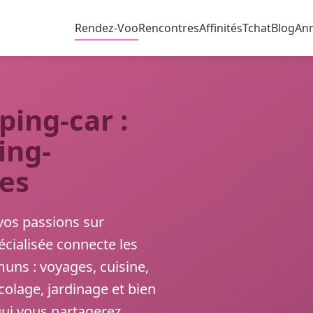
Rendez-Voo
Rencontres
Affinités
Tchat
Blog
An
ing-car :
ing-
res
vos passions sur
cialisée connecte les
muns : voyages, cuisine,
icolage, jardinage et bien
ui vous partagerez