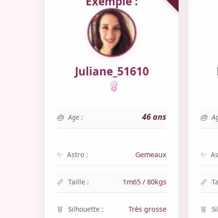
Exemple :
Juliane_51610
46 ans
Age :
Ag
Astro :
Gemeaux
As
Taille :
1m65 / 80kgs
Ta
Silhouette :
Très grosse
Si