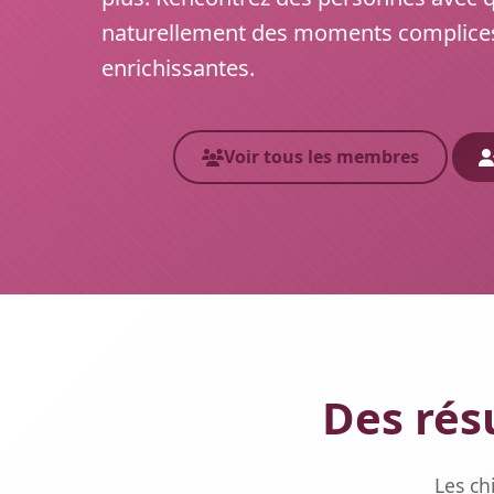
naturellement des moments complices
enrichissantes.
Voir tous les membres
Des rés
Les ch