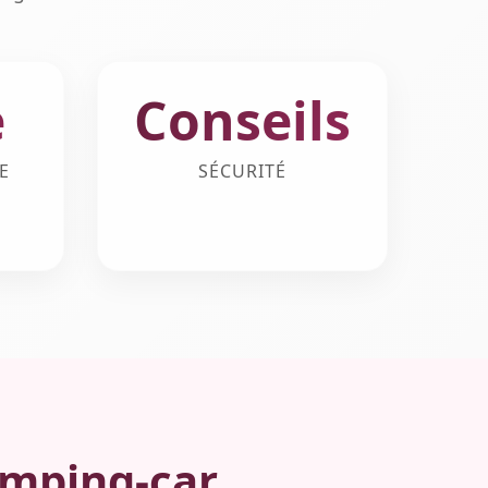
e
Conseils
E
SÉCURITÉ
amping-car