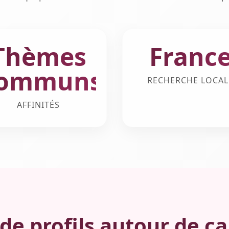
Thèmes
Franc
ommuns
RECHERCHE LOCAL
AFFINITÉS
de profils autour de c