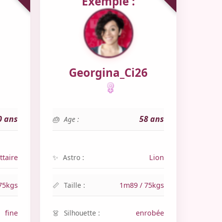
Exemple :
Georgina_Ci26
0 ans
58 ans
Age :
ttaire
Astro :
Lion
75kgs
Taille :
1m89 / 75kgs
fine
Silhouette :
enrobée