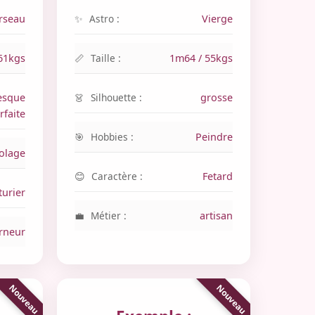
rseau
Astro :
Vierge
61kgs
Taille :
1m64 / 55kgs
esque
Silhouette :
grosse
rfaite
Hobbies :
Peindre
colage
Caractère :
Fetard
turier
Métier :
artisan
rneur