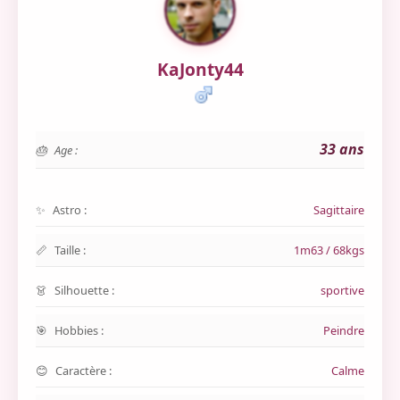
KaJonty44
33 ans
Age :
Astro :
Sagittaire
Taille :
1m63 / 68kgs
Silhouette :
sportive
Hobbies :
Peindre
Caractère :
Calme