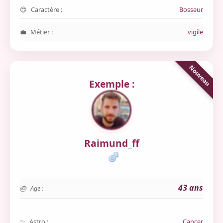
Caractère :
Bosseur
Métier :
vigile
Exemple :
Raimund_ff
43 ans
Age :
Astro :
Cancer