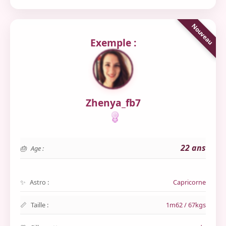
Exemple :
Zhenya_fb7
22 ans
Age :
Astro :
Capricorne
Taille :
1m62 / 67kgs