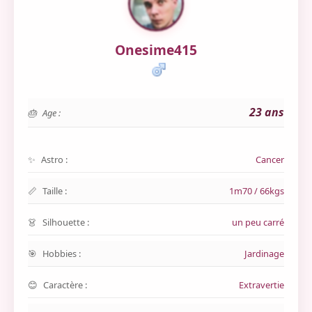
Onesime415
23 ans
Age :
Astro :
Cancer
Taille :
1m70 / 66kgs
Silhouette :
un peu carré
Hobbies :
Jardinage
Caractère :
Extravertie