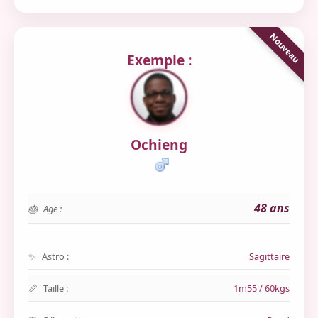
Exemple :
Ochieng
48 ans
Age :
Astro :
Sagittaire
Taille :
1m55 / 60kgs