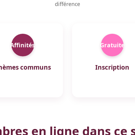
différence
Affinités
Gratuite
hèmes communs
Inscription
res en ligne dans ce 