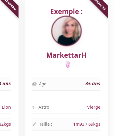
Exemple :
MarkettarH
3 ans
35 ans
Age :
Lion
Astro :
Vierge
82kgs
Taille :
1m93 / 69kgs