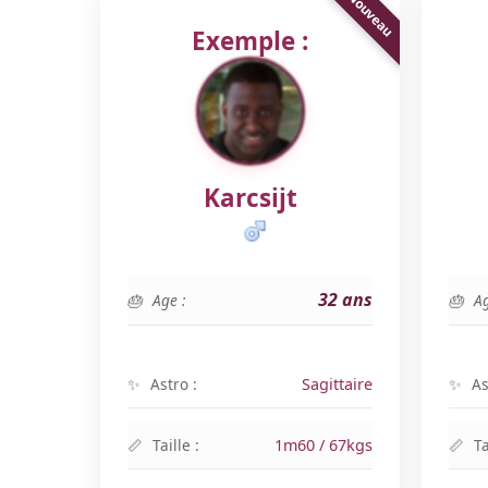
Exemple :
Karcsijt
32 ans
Age :
Ag
Astro :
Sagittaire
As
Taille :
1m60 / 67kgs
Ta