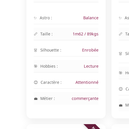
Astro :
Balance
As
Taille :
1m62 / 89kgs
Ta
Silhouette :
Enrobée
Si
Hobbies :
Lecture
H
Caractère :
Attentionné
C
Métier :
commerçante
Mé