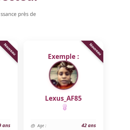
issance près de
Exemple :
Lexus_AF85
9 ans
42 ans
Age :