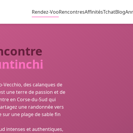
Rendez-Voo
Rencontres
Affinités
Tchat
Blog
An
ncontre
ntinchi
o-Vecchio, des calanques de
est une terre de passion et de
ontre en Corse-du-Sud qui
 Partagez une randonnée vers
e sur une plage de sable fin
d intenses et authentiques,