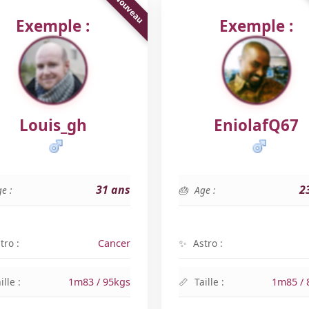
Exemple :
Exemple :
Louis_gh
EniolafQ67
31 ans
2
e :
Age :
tro :
Cancer
Astro :
ille :
1m83 / 95kgs
Taille :
1m85 / 