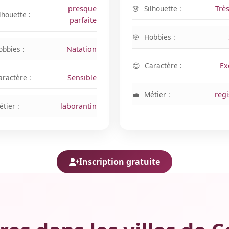
presque
Silhouette :
Trè
lhouette :
parfaite
Hobbies :
obbies :
Natation
Caractère :
Ex
aractère :
Sensible
Métier :
reg
tier :
laborantin
Inscription gratuite