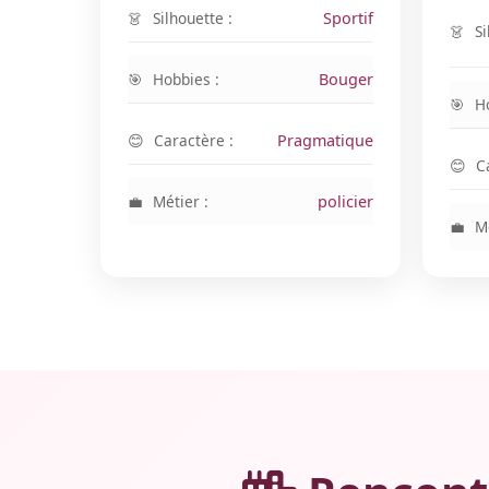
Silhouette :
Sportif
Si
Hobbies :
Bouger
H
Caractère :
Pragmatique
C
Métier :
policier
Mé