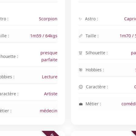
tro :
Scorpion
Astro :
Capri
ille :
1m59 / 64kgs
Taille :
1m70 / 
presque
Silhouette :
pa
lhouette :
parfaite
Hobbies :
obbies :
Lecture
Caractère :
aractère :
Artiste
Métier :
coméd
tier :
médecin