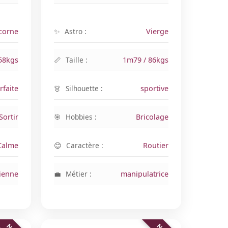
corne
Astro :
Vierge
58kgs
Taille :
1m79 / 86kgs
rfaite
Silhouette :
sportive
Sortir
Hobbies :
Bricolage
Calme
Caractère :
Routier
ienne
Métier :
manipulatrice