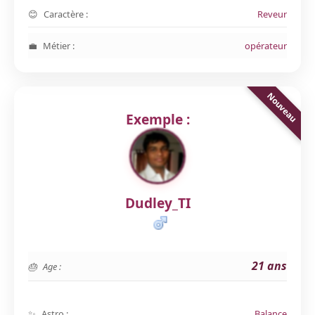
Caractère :
Reveur
Métier :
opérateur
Exemple :
Dudley_TI
21 ans
Age :
Astro :
Balance