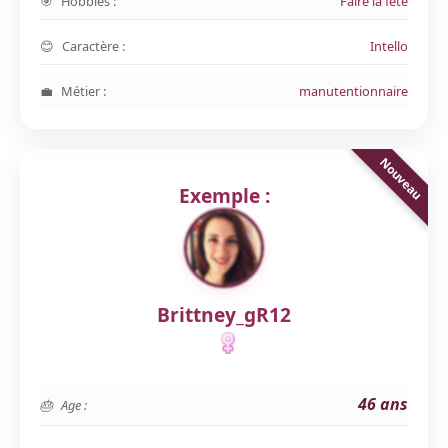
Hobbies :
Faire la fête
Caractère :
Intello
Métier :
manutentionnaire
Exemple :
Brittney_gR12
46 ans
Age :