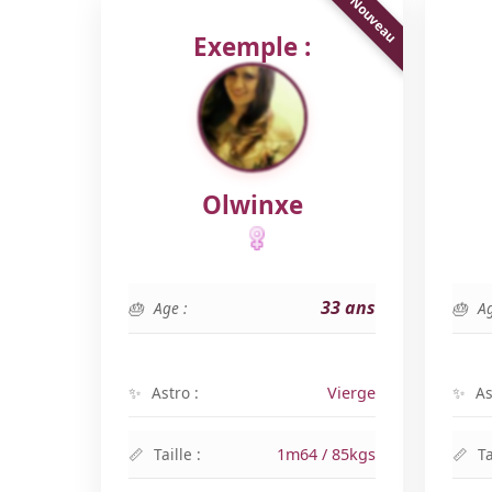
Exemple :
Olwinxe
33 ans
Age :
Ag
Astro :
Vierge
As
Taille :
1m64 / 85kgs
Ta