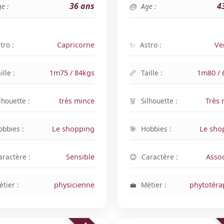
36 ans
4
e :
Age :
tro :
Capricorne
Astro :
Ve
ille :
1m75 / 84kgs
Taille :
1m80 / 
lhouette :
très mince
Silhouette :
Très 
obbies :
Le shopping
Hobbies :
Le sho
aractère :
Sensible
Caractère :
Assoc
tier :
physicienne
Métier :
phytotéra