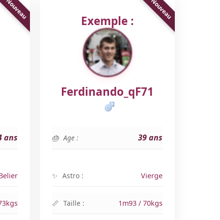
Exemple :
Ferdinando_qF71
4 ans
39 ans
Age :
Belier
Astro :
Vierge
73kgs
Taille :
1m93 / 70kgs