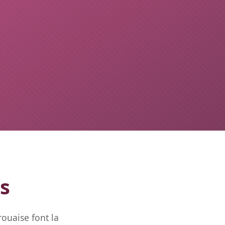
s
ouaise font la