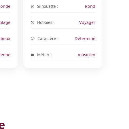
Ronde
Silhouette :
Rond
colage
Hobbies :
Voyager
tieux
Caractère :
Déterminé
ienne
Métier :
musicien
e