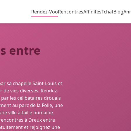
Rendez-Voo
Rencontres
Affinités
Tchat
Blog
An
s entre
par sa chapelle Saint-Louis et
 de vies diverses. Rendez-
 par les célibataires drouais
ent au parc de la Folie, une
e ville à taille humaine.
s rencontres à Dreux entre
atuitement et rejoignez une