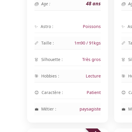
48 ans
Age :
Ag
Astro :
Poissons
As
Taille :
1m90 / 91kgs
Ta
Silhouette :
Très gros
Si
Hobbies :
Lecture
H
Caractère :
Patient
C
Métier :
paysagiste
Mé