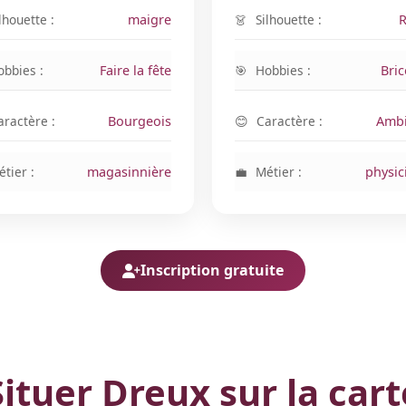
lhouette :
maigre
Silhouette :
obbies :
Faire la fête
Hobbies :
Bri
aractère :
Bourgeois
Caractère :
Ambi
tier :
magasinnière
Métier :
physic
Inscription gratuite
Situer Dreux sur la cart