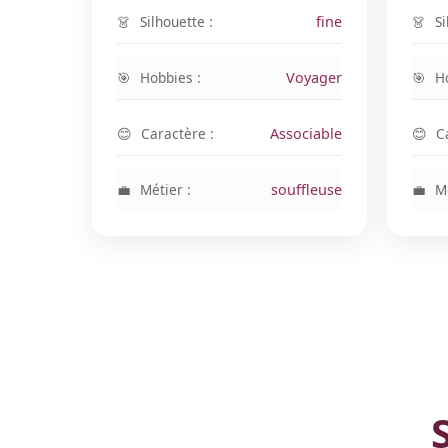
Silhouette :
fine
Si
Hobbies :
Voyager
H
Caractère :
Associable
C
Métier :
souffleuse
Mé