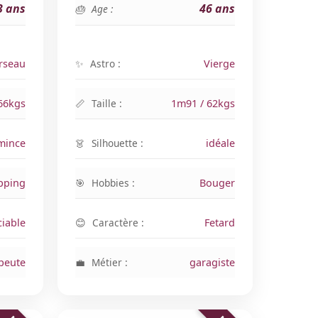
3 ans
46 ans
Age :
rseau
Astro :
Vierge
66kgs
Taille :
1m91 / 62kgs
mince
Silhouette :
idéale
pping
Hobbies :
Bouger
iable
Caractère :
Fetard
peute
Métier :
garagiste