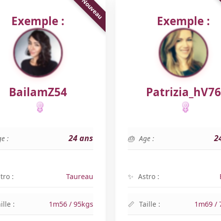
Exemple :
Exemple :
BailamZ54
Patrizia_hV76
24 ans
2
e :
Age :
tro :
Taureau
Astro :
ille :
1m56 / 95kgs
Taille :
1m69 / 