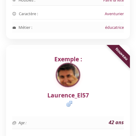
Hobbies :
Faire la fête
Caractère :
Aventurier
Métier :
éducatrice
Exemple :
Laurence_El57
42 ans
Age :