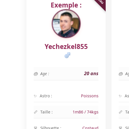
Exemple :
Yechezkel855
20 ans
Age :
Ag
Astro :
Poissons
As
Taille :
1m86 / 74kgs
Ta
Silhouette :
Costaud
Si