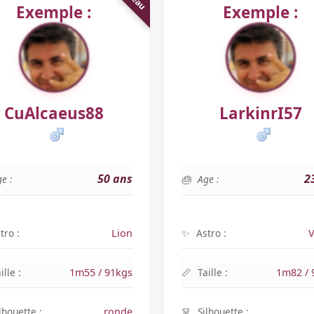
Exemple :
Exemple :
CuAlcaeus88
LarkinrI57
50 ans
2
e :
Age :
tro :
Lion
Astro :
V
ille :
1m55 / 91kgs
Taille :
1m82 / 
lhouette :
ronde
Silhouette :