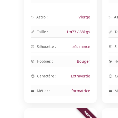
Astro :
Vierge
As
Taille :
1m73 / 88kgs
Ta
Silhouette :
très mince
Si
Hobbies :
Bouger
H
Caractère :
Extravertie
C
Métier :
formatrice
Mé