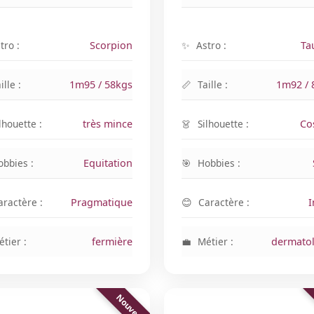
tro :
Scorpion
Astro :
Ta
ille :
1m95 / 58kgs
Taille :
1m92 / 
lhouette :
très mince
Silhouette :
Co
obbies :
Equitation
Hobbies :
aractère :
Pragmatique
Caractère :
I
tier :
fermière
Métier :
dermato