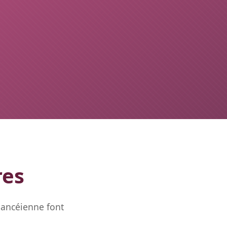
res
Nancéienne font