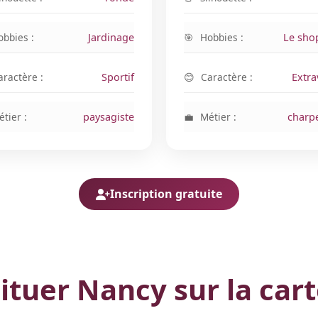
obbies :
Jardinage
Hobbies :
Le sho
aractère :
Sportif
Caractère :
Extra
tier :
paysagiste
Métier :
charp
Inscription gratuite
ituer Nancy sur la car