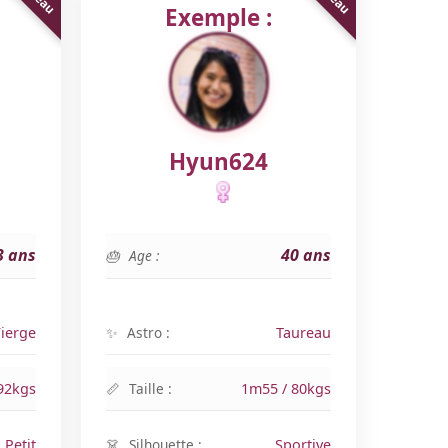
Exemple :
Hyun624
3 ans
40 ans
Age :
ierge
Astro :
Taureau
92kgs
Taille :
1m55 / 80kgs
Petit
Silhouette :
Sportive