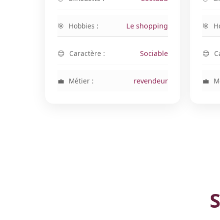
Hobbies :
Le shopping
H
Caractère :
Sociable
C
Métier :
revendeur
Mé
S