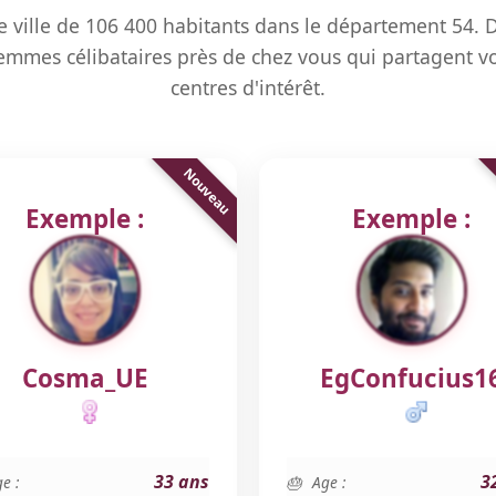
e ville de 106 400 habitants dans le département 54. 
mmes célibataires près de chez vous qui partagent vo
centres d'intérêt.
Exemple :
Exemple :
Cosma_UE
EgConfucius1
33 ans
3
e :
Age :