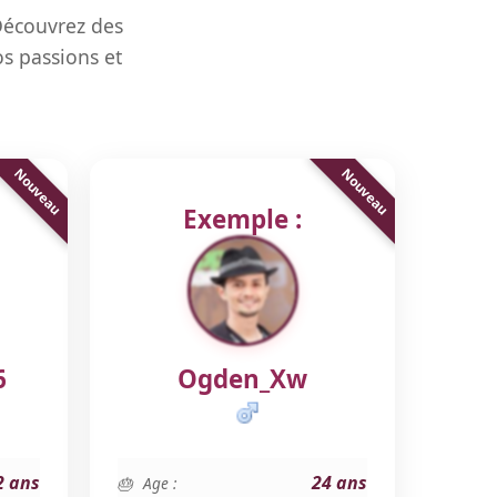
Découvrez des
s passions et
Exemple :
6
Ogden_Xw
2 ans
24 ans
Age :