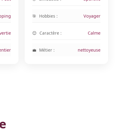
pping
Hobbies :
Voyager
vertie
Caractère :
Calme
entier
Métier :
nettoyeuse
te