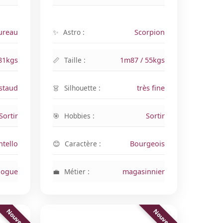
ureau
Astro :
Scorpion
81kgs
Taille :
1m87 / 55kgs
staud
Silhouette :
très fine
Sortir
Hobbies :
Sortir
ntello
Caractère :
Bourgeois
logue
Métier :
magasinnier