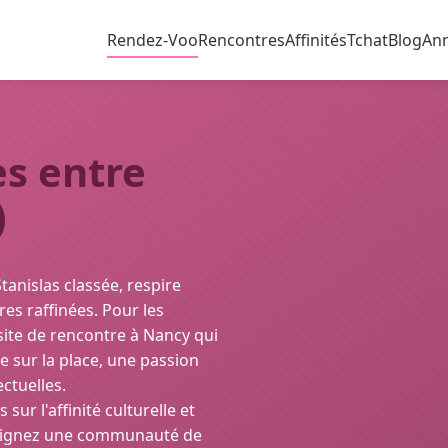
Rendez-Voo
Rencontres
Affinités
Tchat
Blog
An
s entre
)
tanislas classée, respire
res raffinées. Pour les
site de rencontre à Nancy qui
e sur la place, une passion
ctuelles.
ur l'affinité culturelle et
ejoignez une communauté de