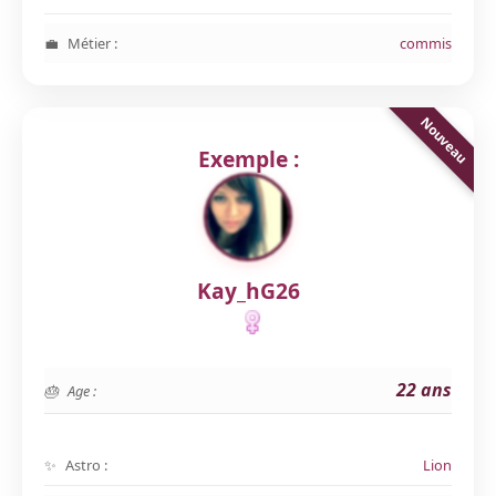
Métier :
commis
Exemple :
Kay_hG26
22 ans
Age :
Astro :
Lion