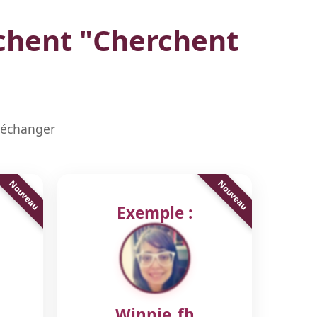
chent "
Cherchent
à échanger
Exemple :
Winnie_fh