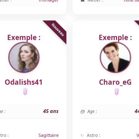
Exemple :
Exemple :
Odalishs41
Charo_eG
45 ans
4
e :
Age :
tro :
Sagittaire
Astro :
V