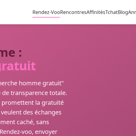
Rendez-Voo
Rencontres
Affinités
Tchat
Blog
An
me :
ratuit
 cherche homme gratuit"
de transparence totale.
 promettent la gratuité
s veulent des échanges
ement caché, sans
r Rendez-voo, envoyer