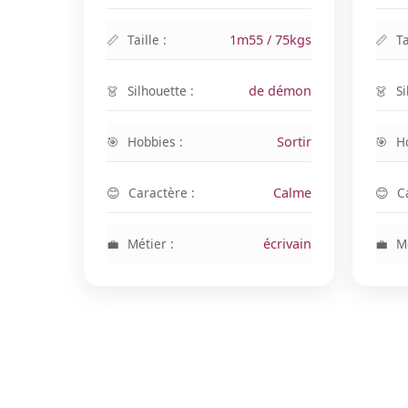
Taille :
1m55 / 75kgs
Ta
Silhouette :
de démon
Si
Hobbies :
Sortir
H
Caractère :
Calme
C
Métier :
écrivain
Mé