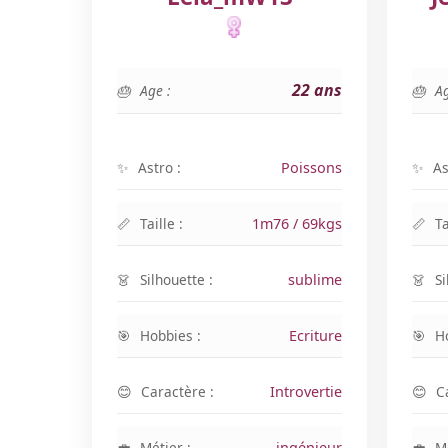
22 ans
Age :
Ag
Astro :
Poissons
As
Taille :
1m76 / 69kgs
Ta
Silhouette :
sublime
Si
Hobbies :
Ecriture
H
Caractère :
Introvertie
C
Métier :
ingénieur
Mé