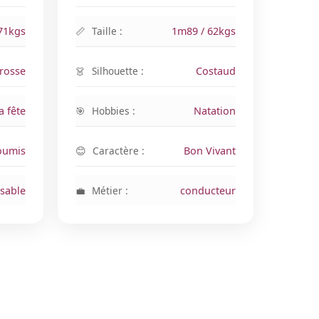
71kgs
Taille :
1m89 / 62kgs
grosse
Silhouette :
Costaud
a fête
Hobbies :
Natation
oumis
Caractère :
Bon Vivant
sable
Métier :
conducteur