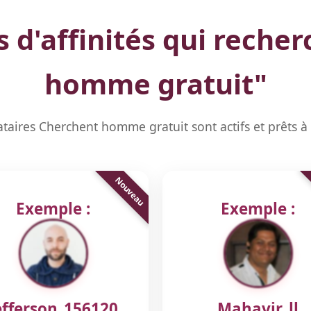
s d'affinités qui recher
homme gratuit
"
ataires Cherchent homme gratuit sont actifs et prêts 
Exemple :
Exemple :
efferson_156120
Mahavir_ll