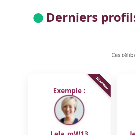
Derniers profil
Ces célib
Exemple :
Lela_mW13
J