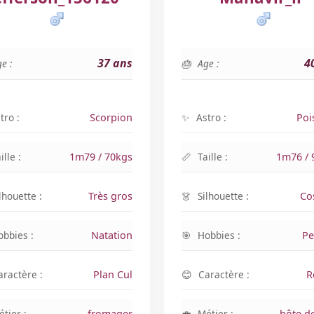
37 ans
4
e :
Age :
tro :
Scorpion
Astro :
Poi
ille :
1m79 / 70kgs
Taille :
1m76 / 
lhouette :
Très gros
Silhouette :
Co
obbies :
Natation
Hobbies :
Pe
aractère :
Plan Cul
Caractère :
R
tier :
fromager
Métier :
hôte de 