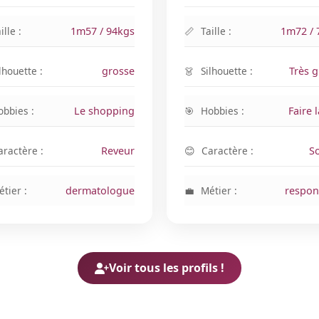
ille :
1m57 / 94kgs
Taille :
1m72 / 
lhouette :
grosse
Silhouette :
Très 
obbies :
Le shopping
Hobbies :
Faire l
aractère :
Reveur
Caractère :
S
tier :
dermatologue
Métier :
respon
Voir tous les profils !