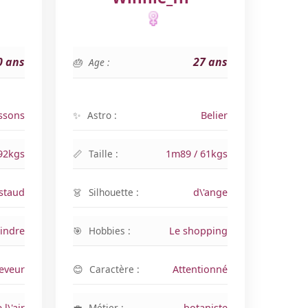
0 ans
27 ans
Age :
ssons
Astro :
Belier
92kgs
Taille :
1m89 / 61kgs
staud
Silhouette :
d\'ange
indre
Hobbies :
Le shopping
eveur
Caractère :
Attentionné
l\'air
Métier :
botaniste