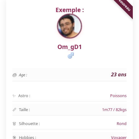
Exemple :
Om_gD1
23 ans
Age :
Astro :
Poissons
Taille :
1m77 / 82kgs
Silhouette :
Rond
Hobbies :
Voyager