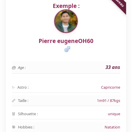
Exemple :
Pierre eugeneOH60
33 ans
Age :
Astro :
Capricorne
Taille :
1m91 / 87kgs
Silhouette :
unique
Hobbies :
Natation