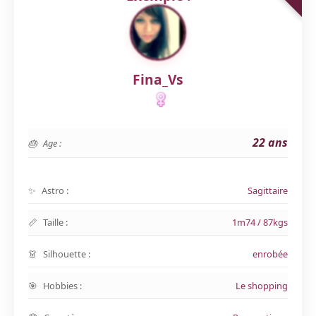
Fina_Vs
22 ans
Age :
Astro :
Sagittaire
Taille :
1m74 / 87kgs
Silhouette :
enrobée
Hobbies :
Le shopping