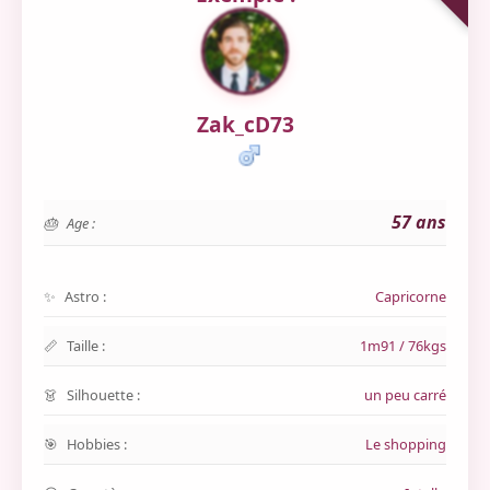
Zak_cD73
57 ans
Age :
Astro :
Capricorne
Taille :
1m91 / 76kgs
Silhouette :
un peu carré
Hobbies :
Le shopping