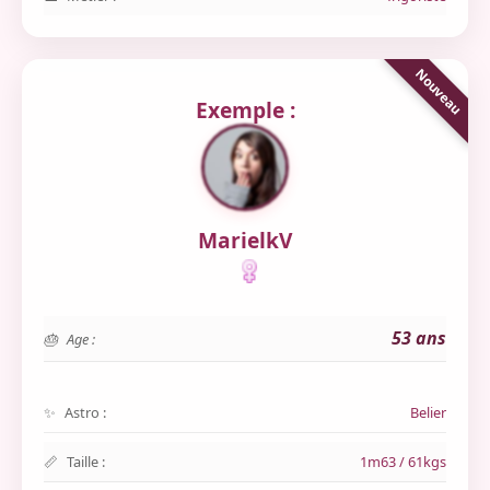
Exemple :
MarielkV
53 ans
Age :
Astro :
Belier
Taille :
1m63 / 61kgs