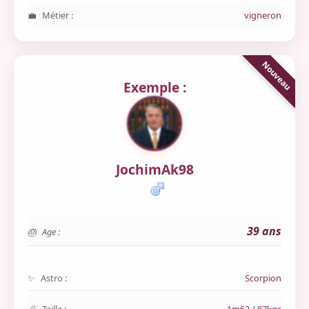
Métier :
vigneron
Exemple :
JochimAk98
39 ans
Age :
Astro :
Scorpion