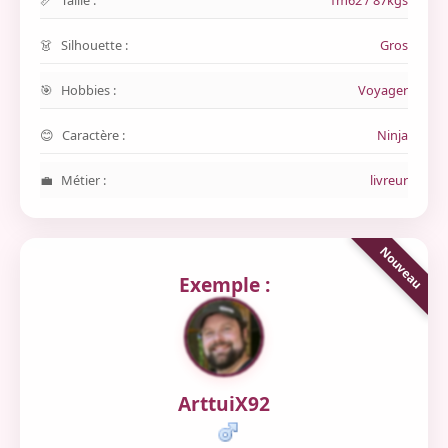
Taille :
1m62 / 87kgs
Silhouette :
Gros
Hobbies :
Voyager
Caractère :
Ninja
Métier :
livreur
Exemple :
ArttuiX92