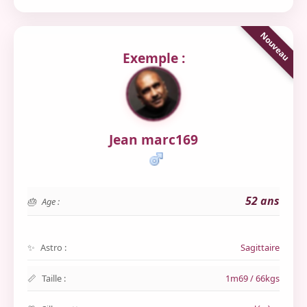
Exemple :
Jean marc169
52 ans
Age :
Astro :
Sagittaire
Taille :
1m69 / 66kgs