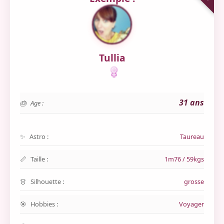
Tullia
31 ans
Age :
Astro :
Taureau
Taille :
1m76 / 59kgs
Silhouette :
grosse
Hobbies :
Voyager