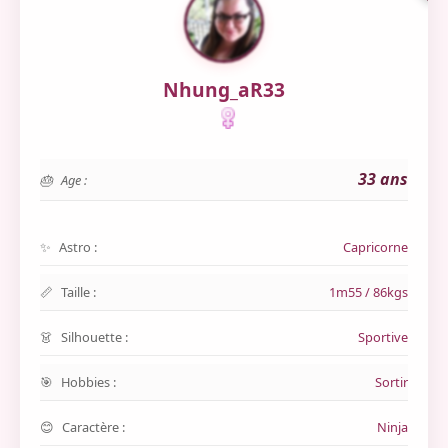
Nhung_aR33
33 ans
Age :
Astro :
Capricorne
Taille :
1m55 / 86kgs
Silhouette :
Sportive
Hobbies :
Sortir
Caractère :
Ninja