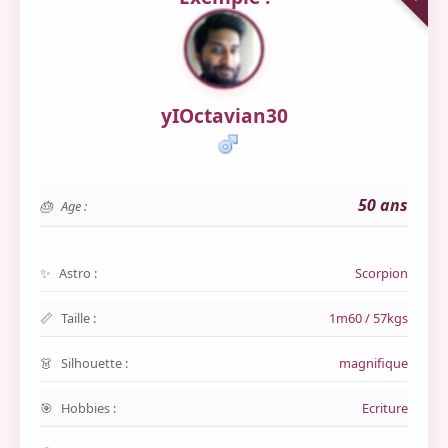
yIOctavian30
50 ans
Age :
Astro :
Scorpion
Taille :
1m60 / 57kgs
Silhouette :
magnifique
Hobbies :
Ecriture