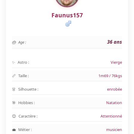
Faunus157
36 ans
Age :
Astro :
Vierge
Taille :
1m69 / 76kgs
Silhouette :
enrobée
Hobbies :
Natation
Caractère :
Attentionné
Métier :
musicien