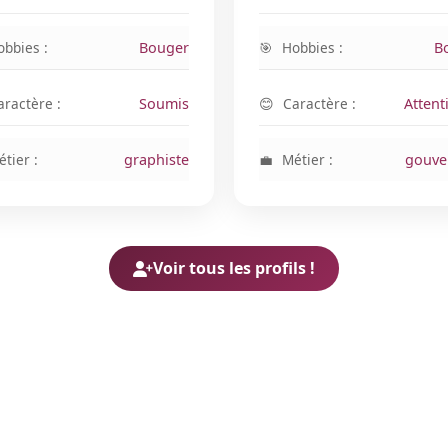
obbies :
Bouger
Hobbies :
B
aractère :
Soumis
Caractère :
Attent
tier :
graphiste
Métier :
gouve
Voir tous les profils !