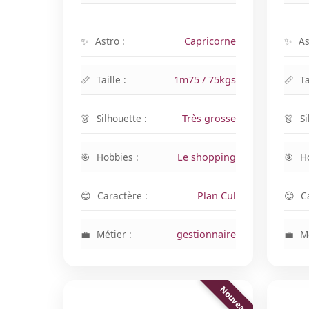
Astro :
Capricorne
As
Taille :
1m75 / 75kgs
Ta
Silhouette :
Très grosse
Si
Hobbies :
Le shopping
H
Caractère :
Plan Cul
C
Métier :
gestionnaire
Mé