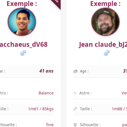
Exemple :
Exemple :
acchaeus_dV68
Jean claude_bJ
41 ans
3
e :
Age :
tro :
Balance
Astro :
Ve
ille :
1m61 / 85kgs
Taille :
1m88 / 
lhouette :
fine
Silhouette :
pa