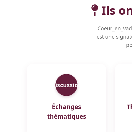
Ils o
"Coeur_en_vadr
est une signat
po
Discussion
Échanges
T
thématiques