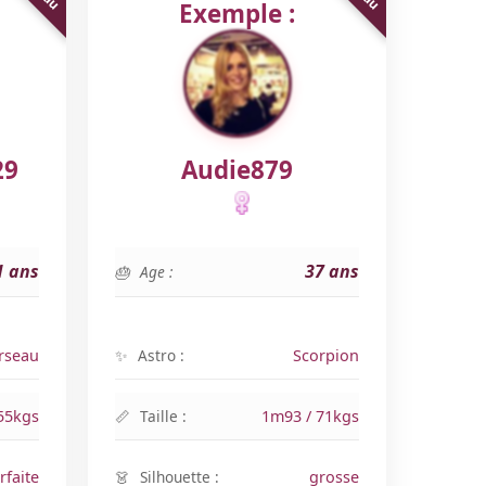
Exemple :
29
Audie879
1 ans
37 ans
Age :
rseau
Astro :
Scorpion
55kgs
Taille :
1m93 / 71kgs
rfaite
Silhouette :
grosse