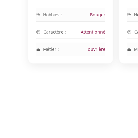
Hobbies :
Bouger
H
Caractère :
Attentionné
C
Métier :
ouvrière
Mé