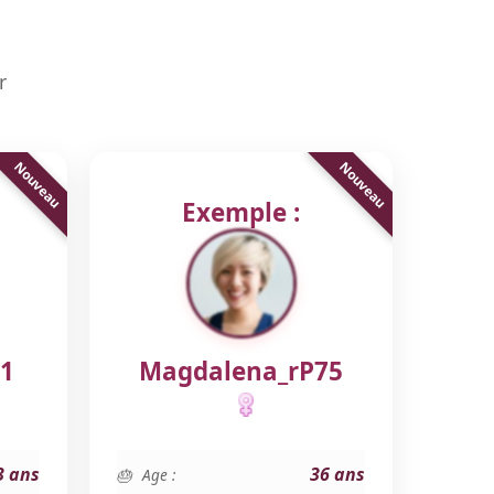
r
Exemple :
1
Magdalena_rP75
3 ans
36 ans
Age :