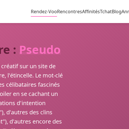
Rendez-Voo
Rencontres
Affinités
Tchat
Blog
An
re :
Pseudo
créatif sur un site de
, l'étincelle. Le mot-clé
 célibataires fascinés
évoiler en se cachant un
tions d'intention
, d'autres des clins
at"), d'autres encore des