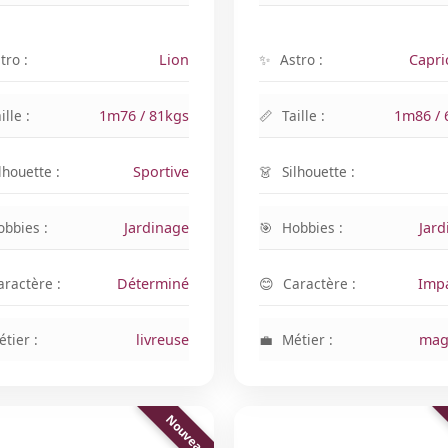
tro :
Lion
Astro :
Capri
ille :
1m76 / 81kgs
Taille :
1m86 / 
lhouette :
Sportive
Silhouette :
obbies :
Jardinage
Hobbies :
Jard
aractère :
Déterminé
Caractère :
Impa
tier :
livreuse
Métier :
magi