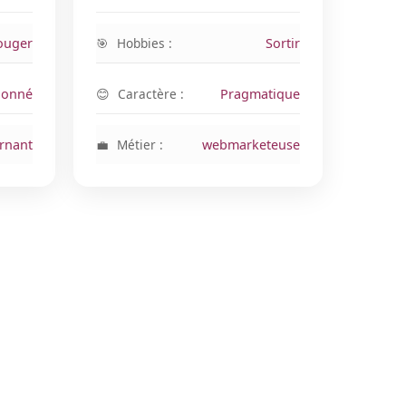
ouger
Hobbies :
Sortir
ionné
Caractère :
Pragmatique
rnant
Métier :
webmarketeuse