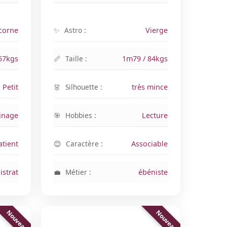
corne
Astro :
Vierge
67kgs
Taille :
1m79 / 84kgs
Petit
Silhouette :
très mince
inage
Hobbies :
Lecture
tient
Caractère :
Associable
strat
Métier :
ébéniste