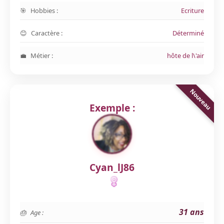
Hobbies :
Ecriture
Caractère :
Déterminé
Métier :
hôte de l\'air
Exemple :
Cyan_lJ86
31 ans
Age :