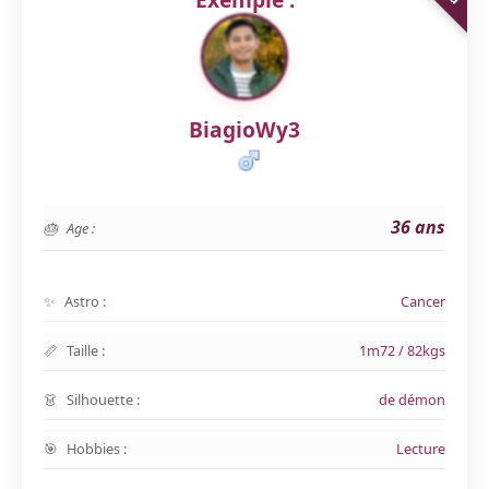
BiagioWy3
36 ans
Age :
Astro :
Cancer
Taille :
1m72 / 82kgs
Silhouette :
de démon
Hobbies :
Lecture