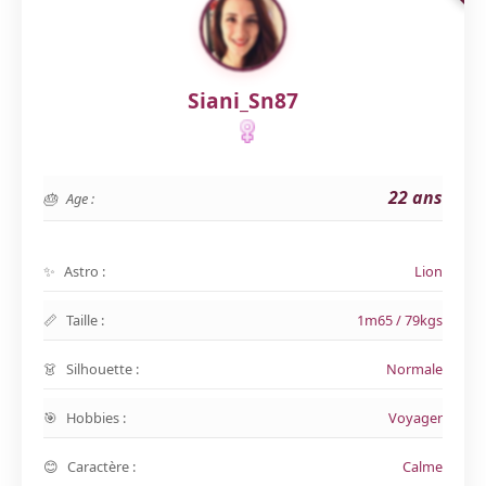
Siani_Sn87
22 ans
Age :
Astro :
Lion
Taille :
1m65 / 79kgs
Silhouette :
Normale
Hobbies :
Voyager
Caractère :
Calme