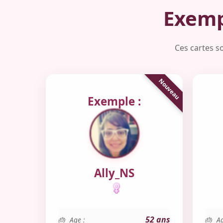
Exemp
Ces cartes so
Exemple :
Ally_NS
52 ans
Age :
Ag