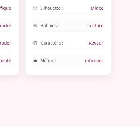
fique
Silhouette :
Mince
indre
Hobbies :
Lecture
outier
Caractère :
Reveur
peute
Métier :
infirmier