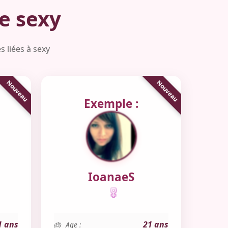
e sexy
s liées à sexy
Exemple :
IoanaeS
1 ans
21 ans
Age :