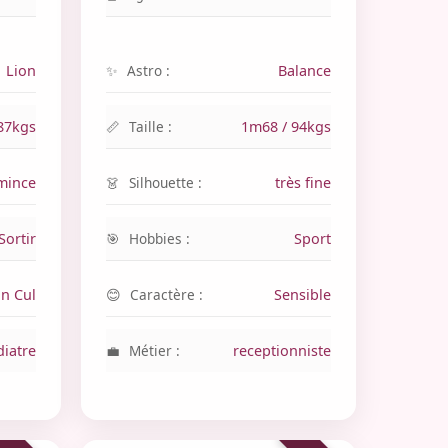
Lion
Astro :
Balance
87kgs
Taille :
1m68 / 94kgs
mince
Silhouette :
très fine
Sortir
Hobbies :
Sport
an Cul
Caractère :
Sensible
diatre
Métier :
receptionniste