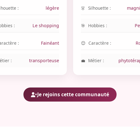
lhouette :
légère
Silhouette :
magni
obbies :
Le shopping
Hobbies :
Pe
aractère :
Fainéant
Caractère :
R
tier :
transporteuse
Métier :
phytotéra
Je rejoins cette communauté