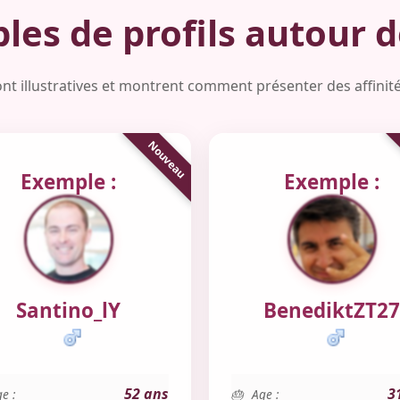
les de profils autour d
nt illustratives et montrent comment présenter des affinité
Exemple :
Exemple :
Santino_lY
BenediktZT27
52 ans
3
e :
Age :