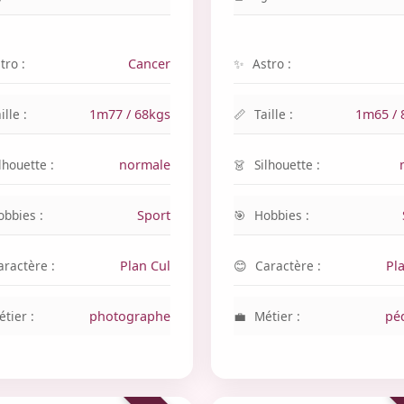
tro :
Cancer
Astro :
ille :
1m77 / 68kgs
Taille :
1m65 / 
lhouette :
normale
Silhouette :
obbies :
Sport
Hobbies :
aractère :
Plan Cul
Caractère :
Pl
tier :
photographe
Métier :
pé