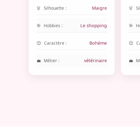
Silhouette :
Maigre
Si
Hobbies :
Le shopping
H
Caractère :
Bohème
C
Métier :
vétérinaire
Mé