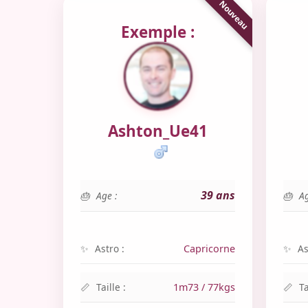
Exemple :
Ashton_Ue41
39 ans
Age :
Ag
Astro :
Capricorne
As
Taille :
1m73 / 77kgs
Ta