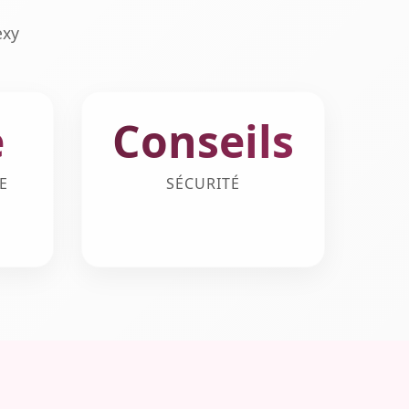
exy
e
Conseils
E
SÉCURITÉ