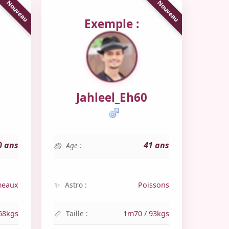
Exemple :
Jahleel_Eh60
0 ans
41 ans
Age :
eaux
Astro :
Poissons
68kgs
Taille :
1m70 / 93kgs