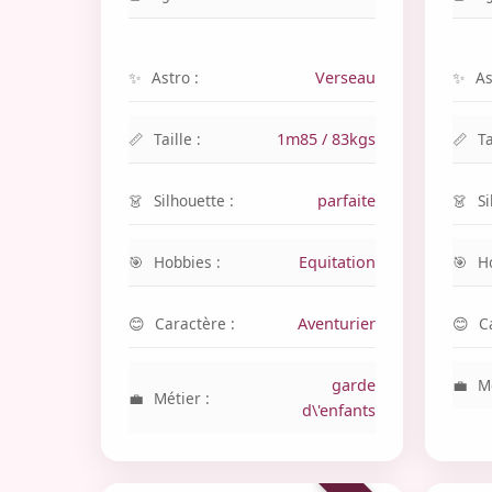
Astro :
Verseau
As
Taille :
1m85 / 83kgs
Ta
Silhouette :
parfaite
Si
Hobbies :
Equitation
H
Caractère :
Aventurier
C
garde
Mé
Métier :
d\'enfants