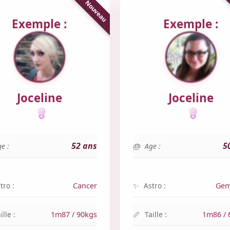
Exemple :
Exemple :
Joceline
Joceline
52 ans
5
e :
Age :
tro :
Cancer
Astro :
Gem
ille :
1m87 / 90kgs
Taille :
1m86 / 