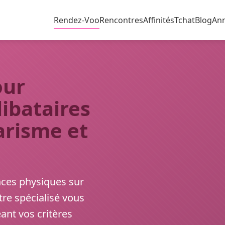
Rendez-Voo
Rencontres
Affinités
Tchat
Blog
An
our
libataires
arisme et
nces physiques sur
re spécialisé vous
ant vos critères