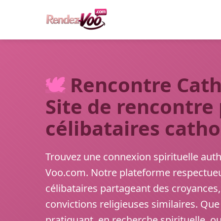
🕊️
Rencontre Catho
Site de rencontre
célibataires catho
Trouvez une connexion spirituelle aut
Voo.com. Notre plateforme respectueu
célibataires partageant des croyances, 
convictions religieuses similaires. Qu
pratiquant, en recherche spirituelle, o