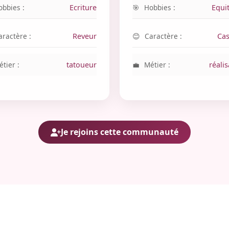
obbies :
Ecriture
Hobbies :
Equi
aractère :
Reveur
Caractère :
Cas
tier :
tatoueur
Métier :
réalis
Je rejoins cette communauté