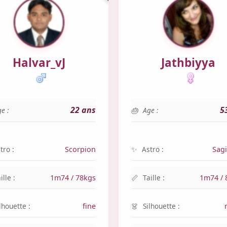
Halvar_vJ
Jathbiyya
22 ans
5
e :
Age :
tro :
Scorpion
Astro :
Sagi
ille :
1m74 / 78kgs
Taille :
1m74 / 
lhouette :
fine
Silhouette :