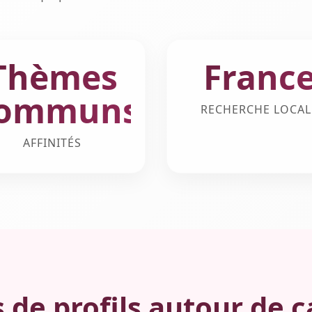
Thèmes
Franc
ommuns
RECHERCHE LOCAL
AFFINITÉS
 de profils autour de c