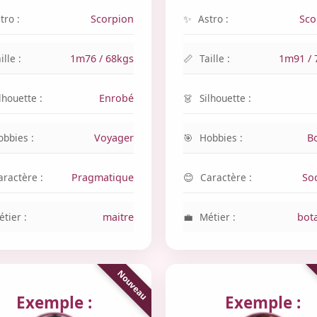
tro :
Scorpion
Astro :
Sco
ille :
1m76 / 68kgs
Taille :
1m91 / 
lhouette :
Enrobé
Silhouette :
obbies :
Voyager
Hobbies :
B
aractère :
Pragmatique
Caractère :
So
tier :
maitre
Métier :
bot
Exemple :
Exemple :