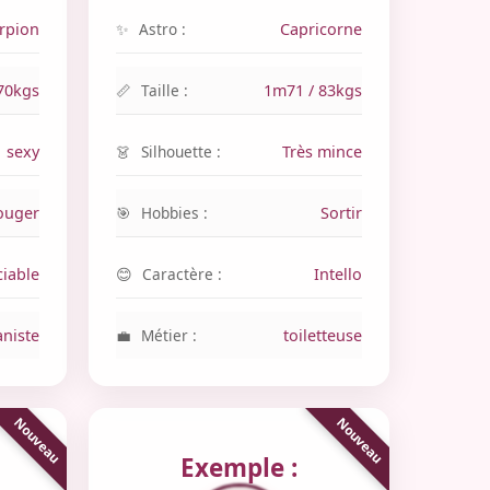
rpion
Astro :
Capricorne
70kgs
Taille :
1m71 / 83kgs
sexy
Silhouette :
Très mince
ouger
Hobbies :
Sortir
ciable
Caractère :
Intello
aniste
Métier :
toiletteuse
Exemple :