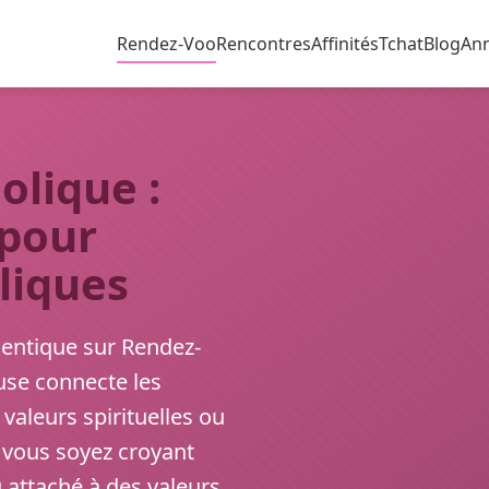
Rendez-Voo
Rencontres
Affinités
Tchat
Blog
An
lique :
 pour
liques
hentique sur Rendez-
se connecte les
valeurs spirituelles ou
e vous soyez croyant
u attaché à des valeurs