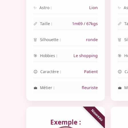
Astro :
Lion
As
Taille :
1m69 / 67kgs
Ta
Silhouette :
ronde
Si
Hobbies :
Le shopping
H
Caractère :
Patient
C
Métier :
fleuriste
Mé
Exemple :