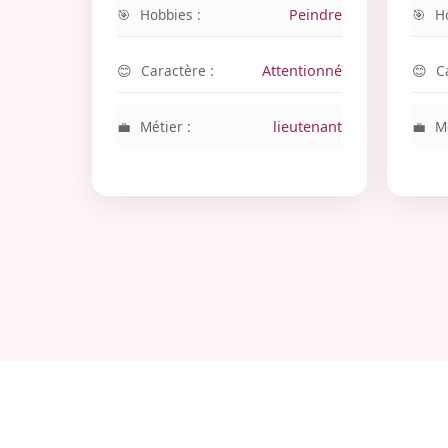
Hobbies :
Peindre
H
Caractère :
Attentionné
C
Métier :
lieutenant
Mé