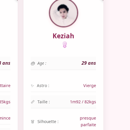
Keziah
3 ans
29 ans
Age :
ttaire
Astro :
Vierge
85kgs
Taille :
1m92 / 82kgs
mince
presque
Silhouette :
parfaite