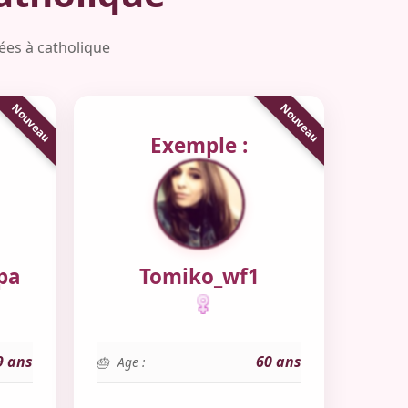
iées à catholique
Exemple :
pa
Tomiko_wf1
9 ans
60 ans
Age :