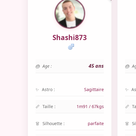
Shashi873
45 ans
Age :
Ag
Astro :
Sagittaire
As
Taille :
1m91 / 67kgs
Ta
Silhouette :
parfaite
Si