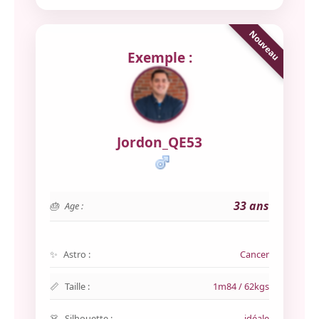
Exemple :
Jordon_QE53
33 ans
Age :
Astro :
Cancer
Taille :
1m84 / 62kgs
Silhouette :
idéale