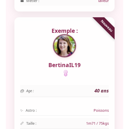
Métier :
laveur
Exemple :
BertinaIL19
40 ans
Age :
Astro :
Poissons
Taille :
1m71 / 75kgs