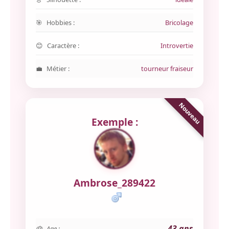
Hobbies :
Bricolage
Caractère :
Introvertie
Métier :
tourneur fraiseur
Exemple :
Ambrose_289422
43 ans
Age :