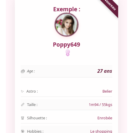
Exemple :
Poppy649
27 ans
Age :
Astro :
Belier
Taille :
1m94 / 55kgs
Silhouette :
Enrobée
Hobbies :
Le shopping