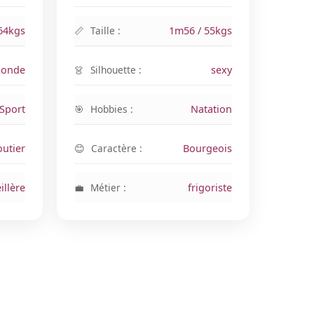
64kgs
Taille :
1m56 / 55kgs
Ronde
Silhouette :
sexy
Sport
Hobbies :
Natation
outier
Caractère :
Bourgeois
illère
Métier :
frigoriste