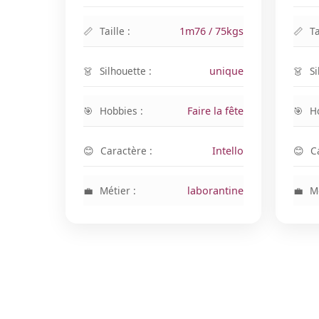
Taille :
1m76 / 75kgs
Ta
Silhouette :
unique
Si
Hobbies :
Faire la fête
H
Caractère :
Intello
C
Métier :
laborantine
Mé