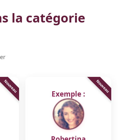
s la catégorie
ger
Exemple :
Robertina