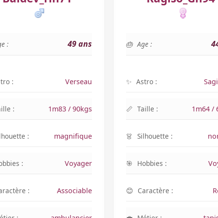
49 ans
4
e :
Age :
tro :
Verseau
Astro :
Sagi
ille :
1m83 / 90kgs
Taille :
1m64 / 
lhouette :
magnifique
Silhouette :
no
obbies :
Voyager
Hobbies :
Vo
aractère :
Associable
Caractère :
R
tier :
ambulancier
Métier :
tapi