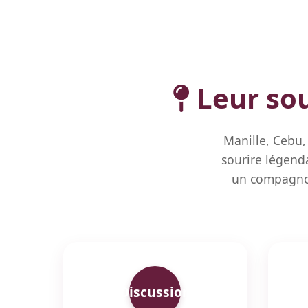
Leur sou
Manille, Cebu, 
sourire légenda
un compagnon
Discussion