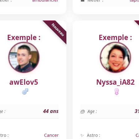
Exemple :
Exemple :
awElov5
Nyssa_iA82
44 ans
3
e :
Age :
tro :
Cancer
Astro :
C