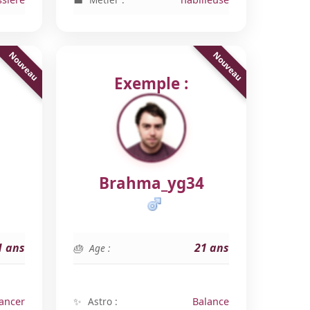
Exemple :
Brahma_yg34
1 ans
21 ans
Age :
ancer
Astro :
Balance