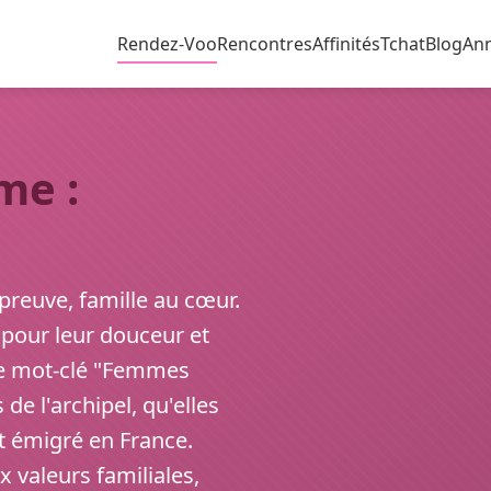
Rendez-Voo
Rencontres
Affinités
Tchat
Blog
An
me :
épreuve, famille au cœur.
pour leur douceur et
 le mot-clé "Femmes
de l'archipel, qu'elles
nt émigré en France.
 valeurs familiales,