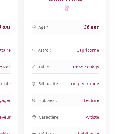
4 ans
36 ans
Age :
ttaire
Astro :
Capricorne
69kgs
Taille :
1m65 / 80kgs
rmale
Silhouette :
un peu ronde
yager
Hobbies :
Lecture
eveur
Caractère :
Artiste
ssière
Métier :
habilleuse