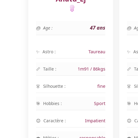
47 ans
Age :
Ag
Astro :
Taureau
As
Taille :
1m91 / 86kgs
Ta
Silhouette :
fine
Si
Hobbies :
Sport
H
Caractère :
Impatient
C
Métier :
responsable
Mé