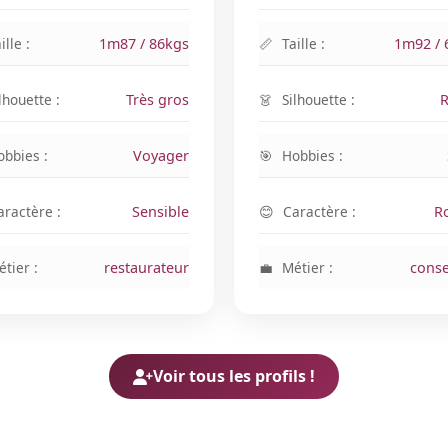
ille :
1m87 / 86kgs
Taille :
1m92 / 
lhouette :
Très gros
Silhouette :
obbies :
Voyager
Hobbies :
aractère :
Sensible
Caractère :
R
tier :
restaurateur
Métier :
conse
Voir tous les profils !