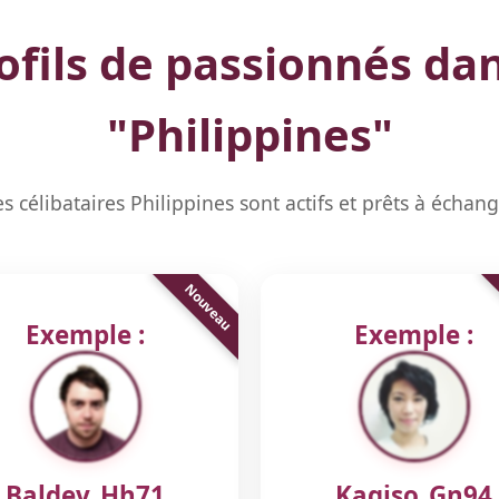
fils de passionnés dan
"
Philippines
"
s célibataires Philippines sont actifs et prêts à échan
Exemple :
Exemple :
Baldev_Hh71
Kagiso_Gn94