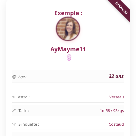
Exemple :
AyMayme11
32 ans
Age :
Astro :
Verseau
Taille :
1m58 / 93kgs
Silhouette :
Costaud