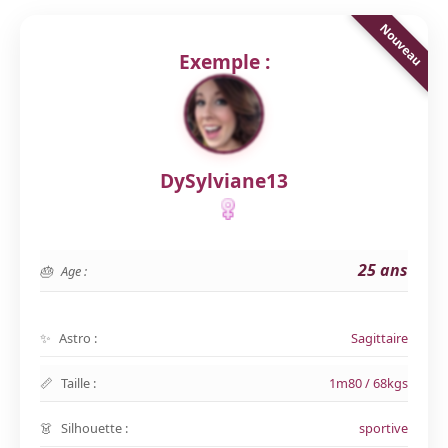
Exemple :
DySylviane13
25 ans
Age :
Astro :
Sagittaire
Taille :
1m80 / 68kgs
Silhouette :
sportive