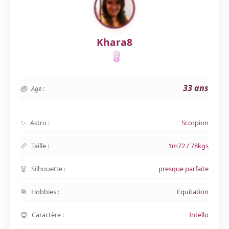
Khara8
33 ans
Age :
Astro :
Scorpion
Taille :
1m72 / 78kgs
Silhouette :
presque parfaite
Hobbies :
Equitation
Caractère :
Intello