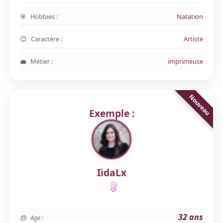
Hobbies :
Natation
Caractère :
Artiste
Métier :
imprimeuse
Exemple :
IidaLx
32 ans
Age :