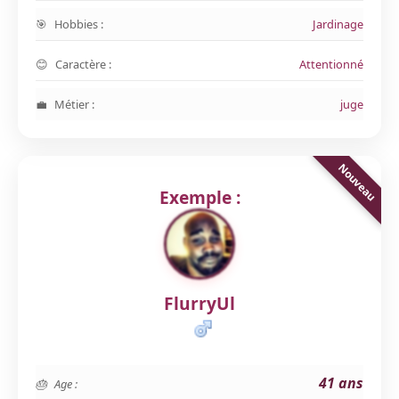
Hobbies :
Jardinage
Caractère :
Attentionné
Métier :
juge
Exemple :
FlurryUl
41 ans
Age :