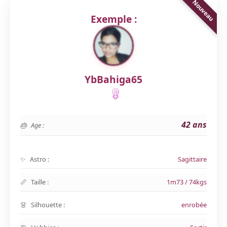
Exemple :
YbBahiga65
42 ans
Age :
Astro :
Sagittaire
Taille :
1m73 / 74kgs
Silhouette :
enrobée