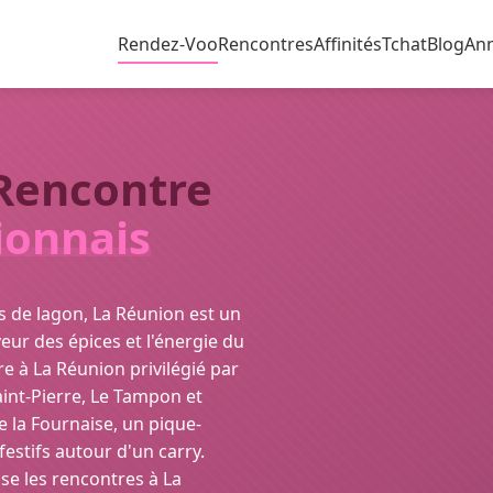
Rendez-Voo
Rencontres
Affinités
Tchat
Blog
An
 Rencontre
ionnais
es de lagon, La Réunion est un
eur des épices et l'énergie du
e à La Réunion privilégié par
aint-Pierre, Le Tampon et
 la Fournaise, un pique-
stifs autour d'un carry.
se les rencontres à La