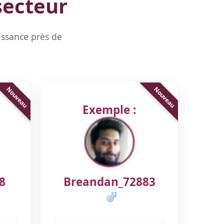
secteur
issance près de
Exemple :
8
Breandan_72883