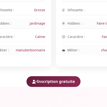
lhouette :
Grosse
Silhouette :
obbies :
Jardinage
Hobbies :
Faire l
aractère :
Calme
Caractère :
Fai
tier :
manutentionnaire
Métier :
cha
Inscription gratuite