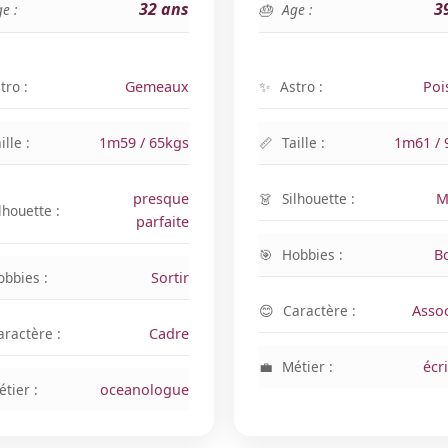
32 ans
3
e :
Age :
tro :
Gemeaux
Astro :
Poi
ille :
1m59 / 65kgs
Taille :
1m61 / 
presque
Silhouette :
M
lhouette :
parfaite
Hobbies :
B
obbies :
Sortir
Caractère :
Assoc
aractère :
Cadre
Métier :
écr
tier :
oceanologue