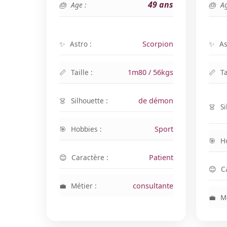
49 ans
Age :
Ag
Astro :
Scorpion
As
Taille :
1m80 / 56kgs
Ta
Silhouette :
de démon
Si
Hobbies :
Sport
H
Caractère :
Patient
C
Métier :
consultante
Mé