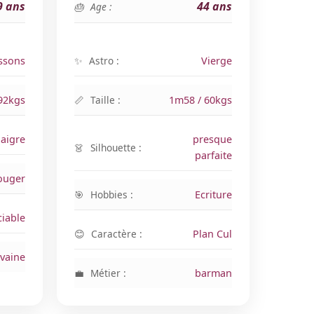
9 ans
44 ans
Age :
ssons
Astro :
Vierge
92kgs
Taille :
1m58 / 60kgs
aigre
presque
Silhouette :
parfaite
ouger
Hobbies :
Ecriture
iable
Caractère :
Plan Cul
ivaine
Métier :
barman