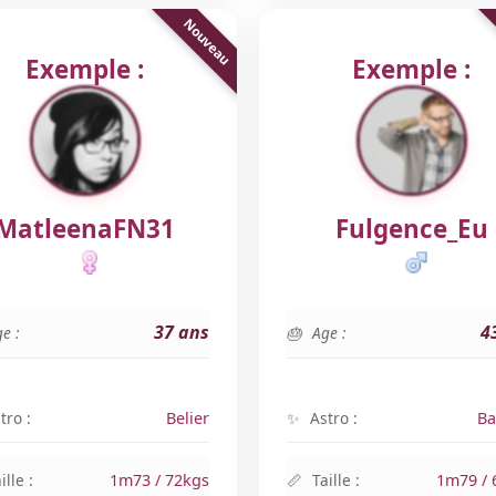
Exemple :
Exemple :
MatleenaFN31
Fulgence_Eu
37 ans
4
e :
Age :
tro :
Belier
Astro :
Ba
ille :
1m73 / 72kgs
Taille :
1m79 / 