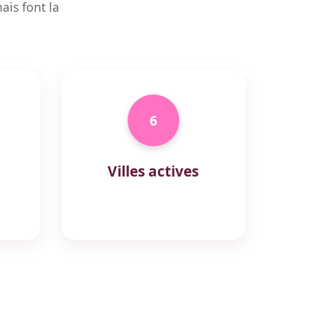
is font la
6
Villes actives