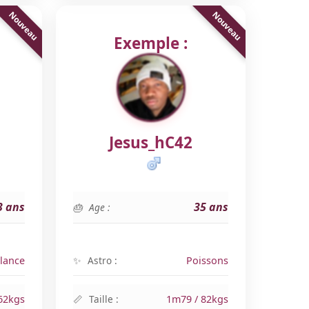
Exemple :
Jesus_hC42
3 ans
35 ans
Age :
lance
Astro :
Poissons
62kgs
Taille :
1m79 / 82kgs