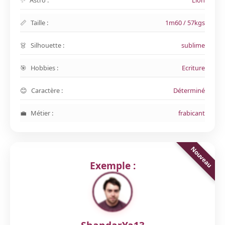
Astro :
Lion
Taille :
1m60 / 57kgs
Silhouette :
sublime
Hobbies :
Ecriture
Caractère :
Déterminé
Métier :
frabicant
Exemple :