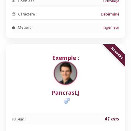
Hobbies :
Bricolage
Caractère :
Déterminé
Métier :
ingénieur
Exemple :
PancrasLJ
41 ans
Age :