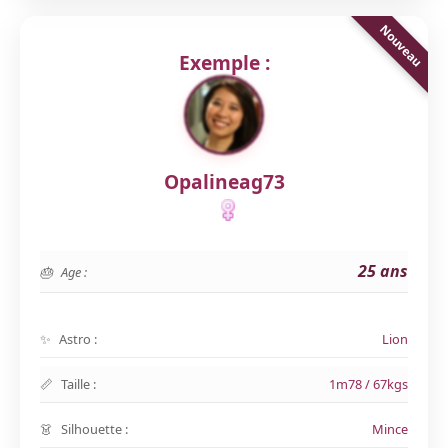
Exemple :
Opalineag73
25 ans
Age :
Astro :
Lion
Taille :
1m78 / 67kgs
Silhouette :
Mince