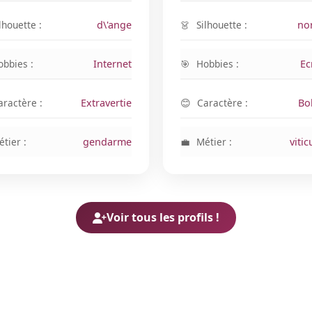
lhouette :
d\'ange
Silhouette :
no
obbies :
Internet
Hobbies :
Ec
aractère :
Extravertie
Caractère :
Bo
tier :
gendarme
Métier :
vitic
Voir tous les profils !