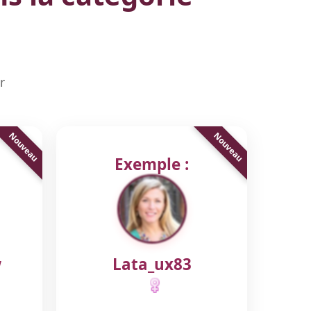
r
Exemple :
w
Lata_ux83