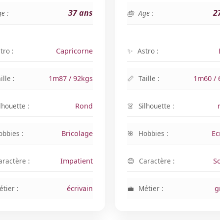
37 ans
2
e :
Age :
tro :
Capricorne
Astro :
ille :
1m87 / 92kgs
Taille :
1m60 / 
lhouette :
Rond
Silhouette :
obbies :
Bricolage
Hobbies :
Ec
aractère :
Impatient
Caractère :
S
tier :
écrivain
Métier :
g