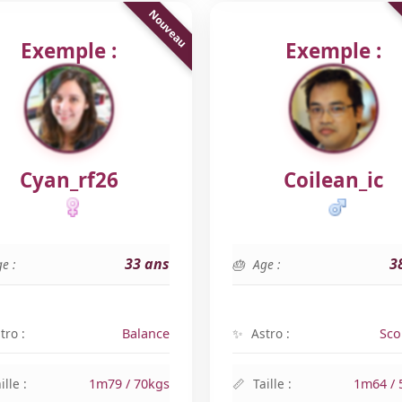
Exemple :
Exemple :
Cyan_rf26
Coilean_ic
33 ans
3
e :
Age :
tro :
Balance
Astro :
Sco
ille :
1m79 / 70kgs
Taille :
1m64 / 