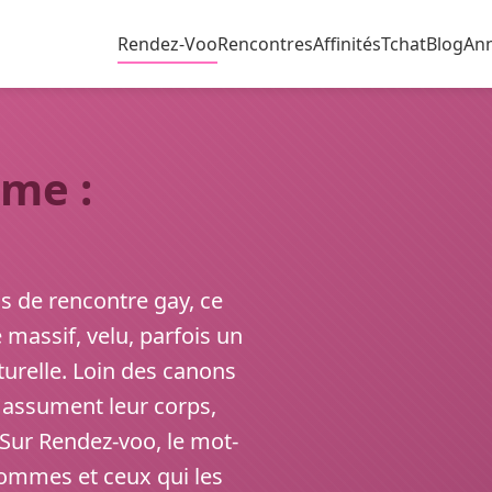
Rendez-Voo
Rencontres
Affinités
Tchat
Blog
An
me :
s de rencontre gay, ce
assif, velu, parfois un
turelle. Loin des canons
s assument leur corps,
. Sur Rendez-voo, le mot-
hommes et ceux qui les