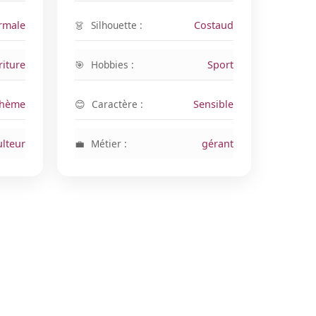
rmale
Silhouette :
Costaud
riture
Hobbies :
Sport
hème
Caractère :
Sensible
ulteur
Métier :
gérant