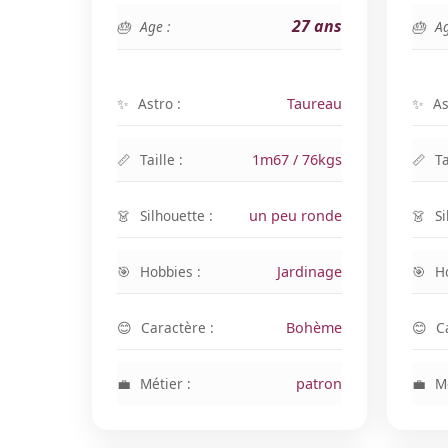
27 ans
Age :
Ag
Astro :
Taureau
As
Taille :
1m67 / 76kgs
Ta
Silhouette :
un peu ronde
Si
Hobbies :
Jardinage
H
Caractère :
Bohème
C
Métier :
patron
Mé