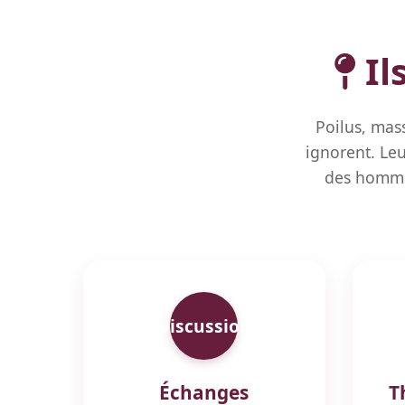
Il
Poilus, mas
ignorent. Le
des homme
Discussion
Échanges
T