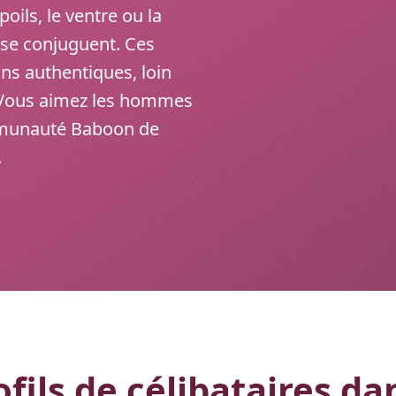
oils, le ventre ou la
e se conjuguent. Ces
ons authentiques, loin
. Vous aimez les hommes
communauté Baboon de
.
fils de célibataires da