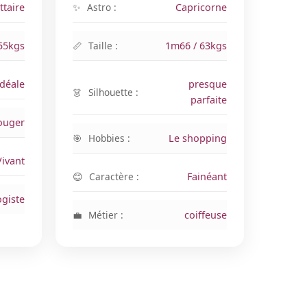
ttaire
Astro :
Capricorne
55kgs
Taille :
1m66 / 63kgs
idéale
presque
Silhouette :
parfaite
ouger
Hobbies :
Le shopping
ivant
Caractère :
Fainéant
ogiste
Métier :
coiffeuse