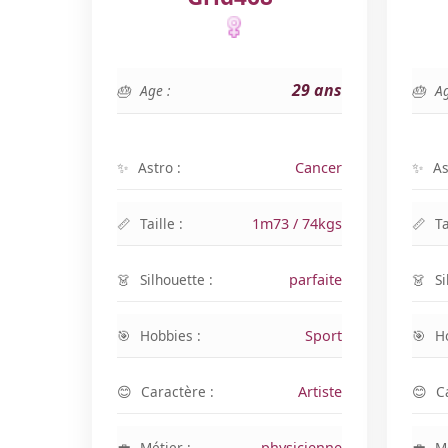
29 ans
Age :
Ag
Astro :
Cancer
As
Taille :
1m73 / 74kgs
Ta
Silhouette :
parfaite
Si
Hobbies :
Sport
H
Caractère :
Artiste
C
Métier :
physicienne
Mé