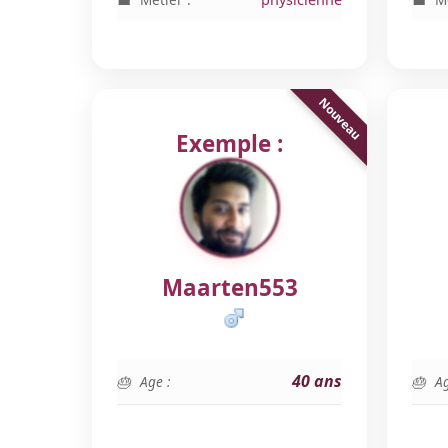
Exemple :
Maarten553
40 ans
Age :
Ag