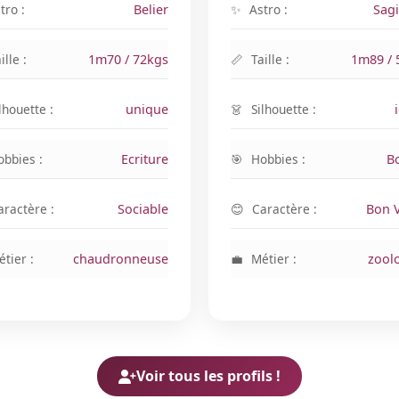
tro :
Belier
Astro :
Sagi
ille :
1m70 / 72kgs
Taille :
1m89 / 
lhouette :
unique
Silhouette :
obbies :
Ecriture
Hobbies :
B
aractère :
Sociable
Caractère :
Bon V
tier :
chaudronneuse
Métier :
zool
Voir tous les profils !