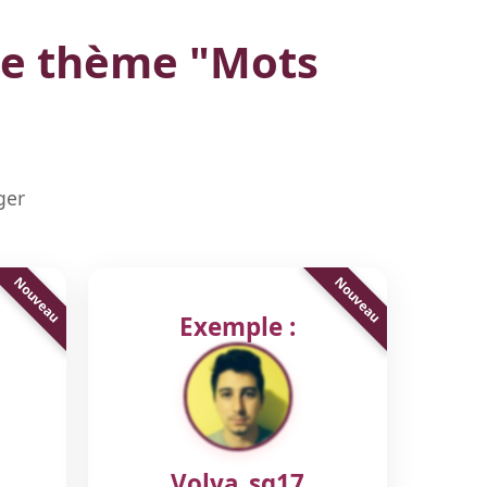
le thème "
Mots
ger
Exemple :
Volya_sq17