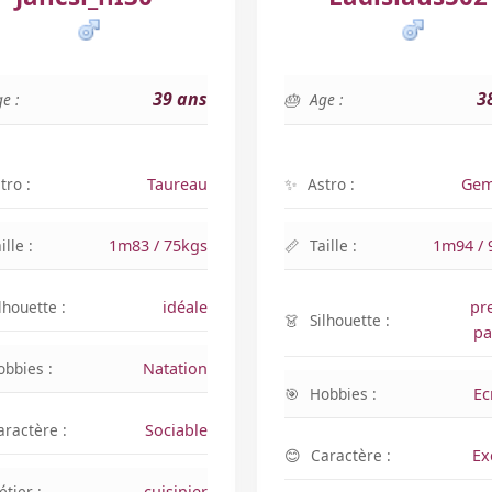
39 ans
3
e :
Age :
tro :
Taureau
Astro :
Gem
ille :
1m83 / 75kgs
Taille :
1m94 / 
lhouette :
idéale
pr
Silhouette :
pa
obbies :
Natation
Hobbies :
Ec
aractère :
Sociable
Caractère :
Ex
tier :
cuisinier