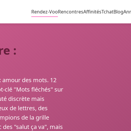
Rendez-Voo
Rencontres
Affinités
Tchat
Blog
An
e :
s : amour des mots. 12
ot-clé "Mots fléchés" sur
é discrète mais
ux de lettres, des
pions de la grille
 des "salut ça va", mais