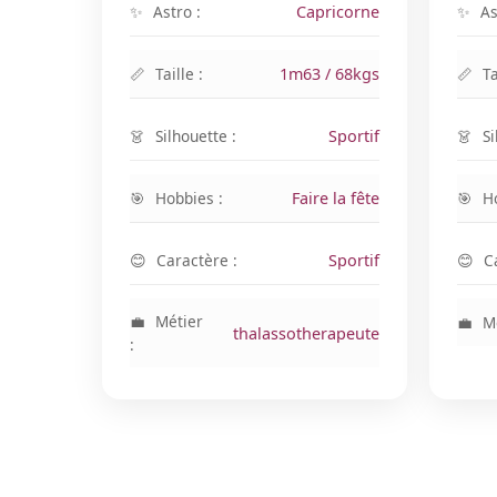
Astro :
Capricorne
As
Taille :
1m63 / 68kgs
Ta
Silhouette :
Sportif
Si
Hobbies :
Faire la fête
H
Caractère :
Sportif
C
Métier
Mé
thalassotherapeute
: