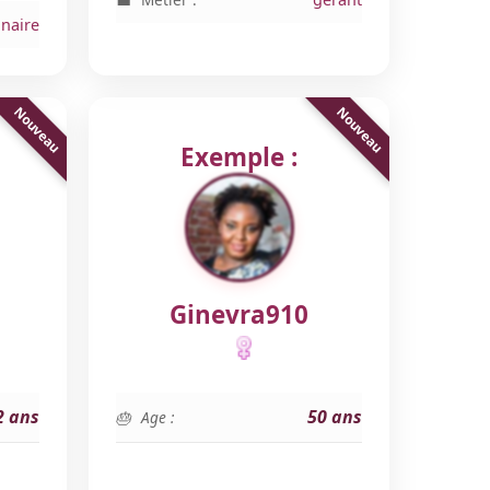
nnaire
Exemple :
Ginevra910
2 ans
50 ans
Age :