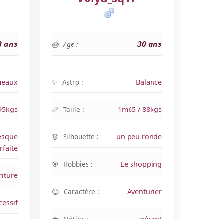
8 ans
30 ans
Age :
eaux
Astro :
Balance
95kgs
Taille :
1m65 / 88kgs
esque
Silhouette :
un peu ronde
rfaite
Hobbies :
Le shopping
riture
Caractère :
Aventurier
cessif
Métier :
gérant