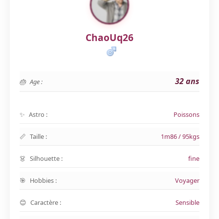
ChaoUq26
32 ans
Age :
Astro :
Poissons
Taille :
1m86 / 95kgs
Silhouette :
fine
Hobbies :
Voyager
Caractère :
Sensible