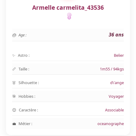
Armelle carmelita_43536
36 ans
Age :
Astro :
Belier
Taille :
1m55 / 94kgs
Silhouette :
d\'ange
Hobbies :
Voyager
Caractère :
Associable
Métier :
oceanographe