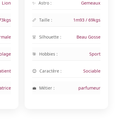
Lion
Astro :
Gemeaux
73kgs
Taille :
1m93 / 69kgs
rmale
Silhouette :
Beau Gosse
colage
Hobbies :
Sport
tient
Caractère :
Sociable
atrice
Métier :
parfumeur