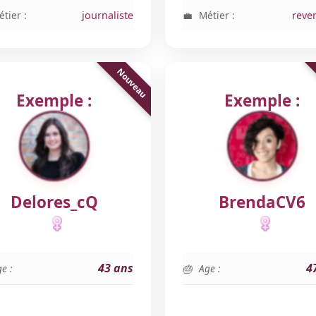
tier :
journaliste
Métier :
reve
Exemple :
Exemple :
Delores_cQ
BrendaCV6
43 ans
4
e :
Age :