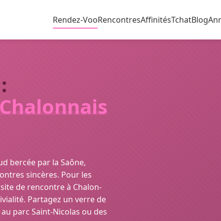
Rendez-Voo
Rencontres
Affinités
Tchat
Blog
An
:
Chalonnais
d bercée par la Saône,
contres sincères. Pour les
 site de rencontre à Chalon-
vivialité. Partagez un verre de
u parc Saint-Nicolas ou des