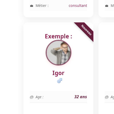
Métier :
consultant
Mé
Exemple :
Igor
32 ans
Age :
Ag