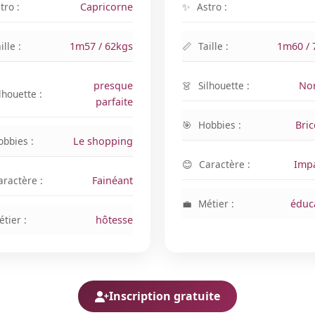
tro :
Capricorne
Astro :
ille :
1m57 / 62kgs
Taille :
1m60 / 
presque
Silhouette :
No
lhouette :
parfaite
Hobbies :
Bri
obbies :
Le shopping
Caractère :
Impa
aractère :
Fainéant
Métier :
éduc
tier :
hôtesse
Inscription gratuite