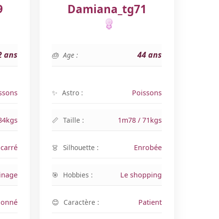
9
Damiana_tg71
2 ans
44 ans
Age :
ssons
Astro :
Poissons
84kgs
Taille :
1m78 / 71kgs
carré
Silhouette :
Enrobée
inage
Hobbies :
Le shopping
ionné
Caractère :
Patient