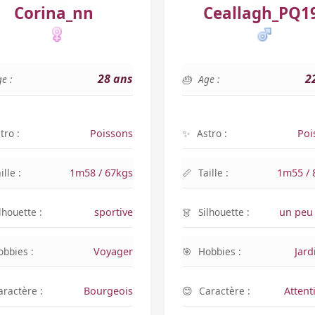
Corina_nn
Ceallagh_PQ1
28 ans
2
e :
Age :
tro :
Poissons
Astro :
Poi
ille :
1m58 / 67kgs
Taille :
1m55 / 
lhouette :
sportive
Silhouette :
un peu 
obbies :
Voyager
Hobbies :
Jard
aractère :
Bourgeois
Caractère :
Attent