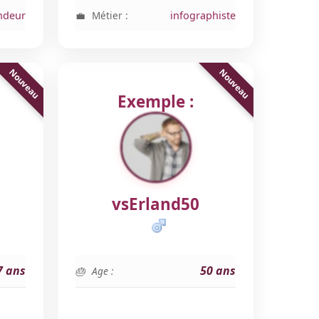
ndeur
Métier :
infographiste
Exemple :
vsErland50
7 ans
50 ans
Age :