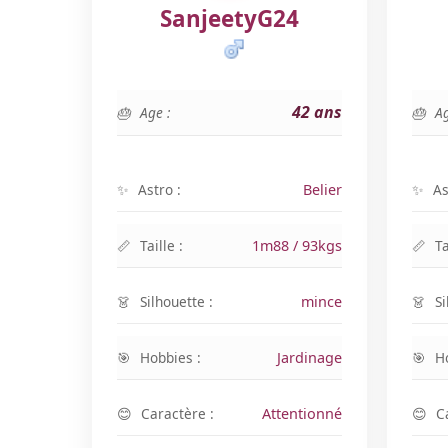
SanjeetyG24
42 ans
Age :
Ag
Astro :
Belier
As
Taille :
1m88 / 93kgs
Ta
Silhouette :
mince
Si
Hobbies :
Jardinage
H
Caractère :
Attentionné
C