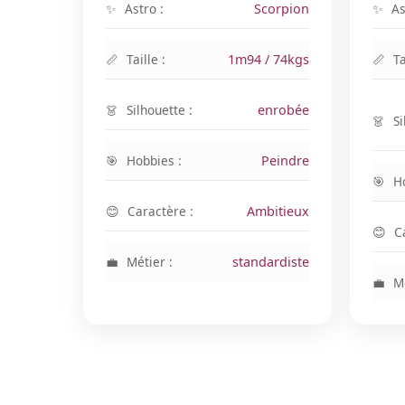
Astro :
Scorpion
As
Taille :
1m94 / 74kgs
Ta
Silhouette :
enrobée
Si
Hobbies :
Peindre
H
Caractère :
Ambitieux
C
Métier :
standardiste
Mé