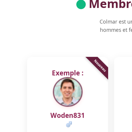
Membres
Colmar est u
hommes et fe
Exemple :
Woden831