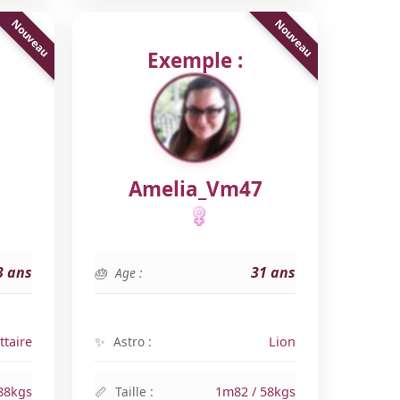
Exemple :
Amelia_Vm47
3 ans
31 ans
Age :
ttaire
Astro :
Lion
88kgs
Taille :
1m82 / 58kgs