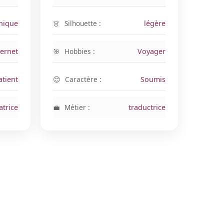
nique
Silhouette :
légère
ternet
Hobbies :
Voyager
tient
Caractère :
Soumis
atrice
Métier :
traductrice