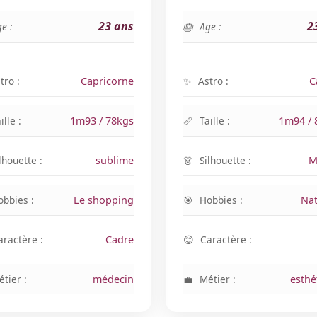
23 ans
2
e :
Age :
tro :
Capricorne
Astro :
C
ille :
1m93 / 78kgs
Taille :
1m94 / 
lhouette :
sublime
Silhouette :
M
obbies :
Le shopping
Hobbies :
Nat
aractère :
Cadre
Caractère :
tier :
médecin
Métier :
esthé