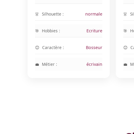
Silhouette :
normale
Si
Hobbies :
Ecriture
H
Caractère :
Bosseur
C
Métier :
écrivain
Mé