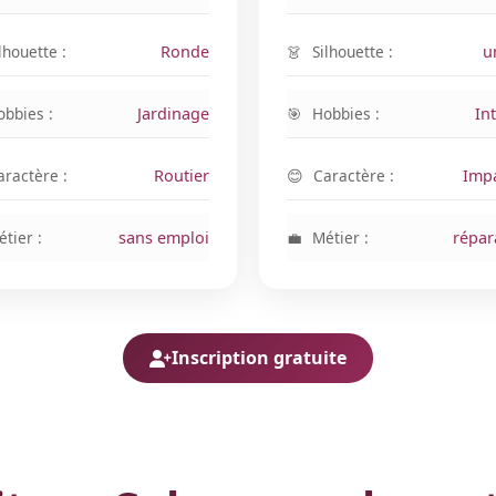
lhouette :
Ronde
Silhouette :
u
obbies :
Jardinage
Hobbies :
In
aractère :
Routier
Caractère :
Impa
tier :
sans emploi
Métier :
répar
Inscription gratuite