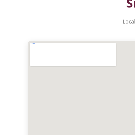
S
Local