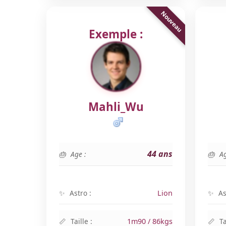
Exemple :
Mahli_Wu
44 ans
Age :
Ag
Astro :
Lion
As
Taille :
1m90 / 86kgs
Ta