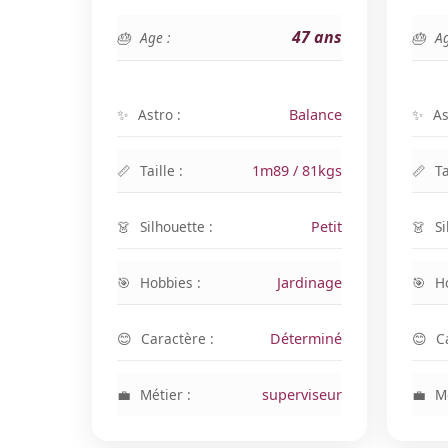
47 ans
Age :
Ag
Astro :
Balance
As
Taille :
1m89 / 81kgs
Ta
Silhouette :
Petit
Si
Hobbies :
Jardinage
H
Caractère :
Déterminé
C
Métier :
superviseur
Mé