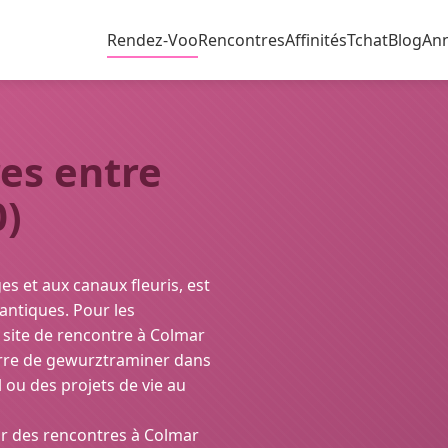
Rendez-Voo
Rencontres
Affinités
Tchat
Blog
An
es entre
0)
s et aux canaux fleuris, est
antiques. Pour les
 site de rencontre à Colmar
verre de gewurztraminer dans
l ou des projets de vie au
r des rencontres à Colmar