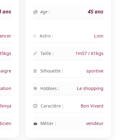
3 ans
45 ans
Age :
ancer
Astro :
Lion
85kgs
Taille :
1m57 / 61kgs
aigre
Silhouette :
sportive
ation
Hobbies :
Le shopping
Ninja
Caractère :
Bon Vivant
ticien
Métier :
vendeur