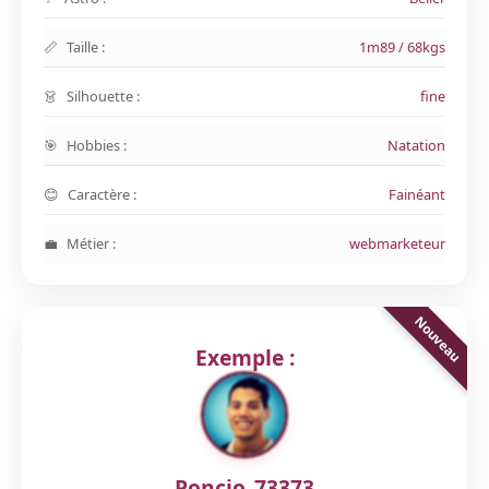
Taille :
1m89 / 68kgs
Silhouette :
fine
Hobbies :
Natation
Caractère :
Fainéant
Métier :
webmarketeur
Exemple :
Poncio_73373