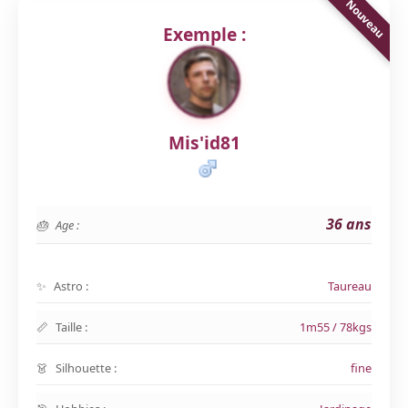
Exemple :
Mis'id81
36 ans
Age :
Astro :
Taureau
Taille :
1m55 / 78kgs
Silhouette :
fine