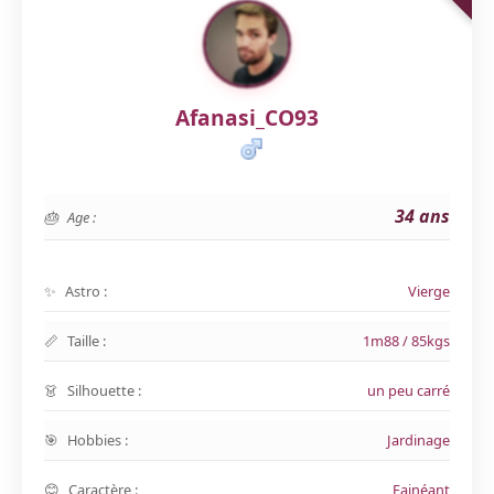
Afanasi_CO93
34 ans
Age :
Astro :
Vierge
Taille :
1m88 / 85kgs
Silhouette :
un peu carré
Hobbies :
Jardinage
Caractère :
Fainéant