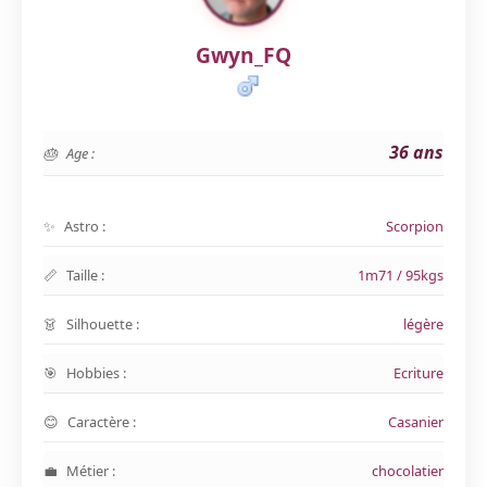
Gwyn_FQ
36 ans
Age :
Astro :
Scorpion
Taille :
1m71 / 95kgs
Silhouette :
légère
Hobbies :
Ecriture
Caractère :
Casanier
Métier :
chocolatier