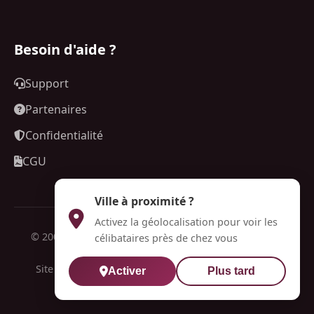
Besoin d'aide ?
Support
Partenaires
Confidentialité
CGU
Ville à proximité ?
Activez la géolocalisation pour voir les
© 2009-2026 Rendez-Voo. Tous droits réservés. CNIL:
célibataires près de chez vous
N°1688980 |
Mentions légales
Site de rencontre réservé aux personnes majeures.
Activer
Plus tard
Conformité RGPD.